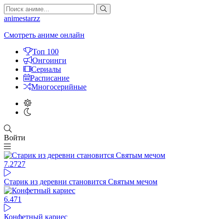
animestarzz
Смотреть аниме онлайн
Топ 100
Онгоинги
Сериалы
Расписание
Многосерийные
Войти
7.27
27
Старик из деревни становится Святым мечом
6.47
1
Конфетный кариес