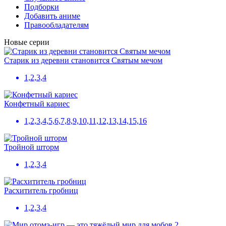
Подборки
Добавить аниме
Правообладателям
Новые серии
Старик из деревни становится Святым мечом
1,2,3,4
Конфетный кариес
1,2,3,4,5,6,7,8,9,10,11,12,13,14,15,16
Тройной шторм
1,2,3,4
Расхититель гробниц
1,2,3,4