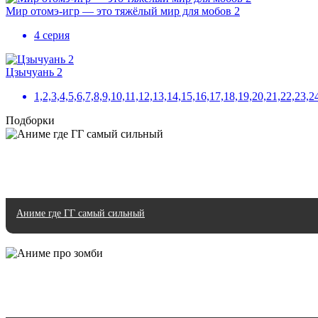
Мир отомэ-игр — это тяжёлый мир для мобов 2
4 серия
Цзычуань 2
1,2,3,4,5,6,7,8,9,10,11,12,13,14,15,16,17,18,19,20,21,22,23,
Подборки
Аниме где ГГ самый сильный