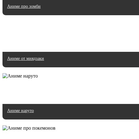
Аниме про зомби
Аниме от миядзаки
Аниме наруто