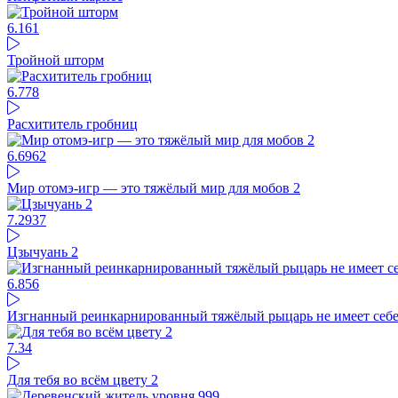
6.16
1
Тройной шторм
6.77
8
Расхититель гробниц
6.69
62
Мир отомэ-игр — это тяжёлый мир для мобов 2
7.29
37
Цзычуань 2
6.85
6
Изгнанный реинкарнированный тяжёлый рыцарь не имеет себе
7.34
Для тебя во всём цвету 2