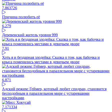
7.86
3726
Причина полюбить её
6.27
9
Деревенский житель уровня 999
7.9
1
Хоть я и бездарная злодейка: Сказка о том, как бабочка и
крыса поменялись местами в девичьем дворе
6.87
1
Адский режим: Геймер, который любит спидран, становится
бесподобным в параллельном мире с устаревшими
настройками
7.17
1334