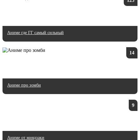
125
Аниме где ГГ самый сильный
14
Аниме про зомби
9
Аниме от миядзаки