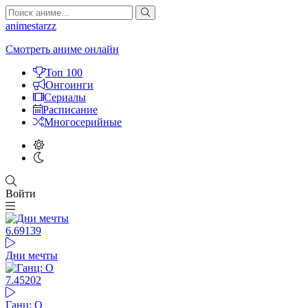
animestarzz
Смотреть аниме онлайн
Топ 100
Онгоинги
Сериалы
Расписание
Многосерийные
Войти
6.69
139
Дни мечты
7.4
5202
Ганц: О