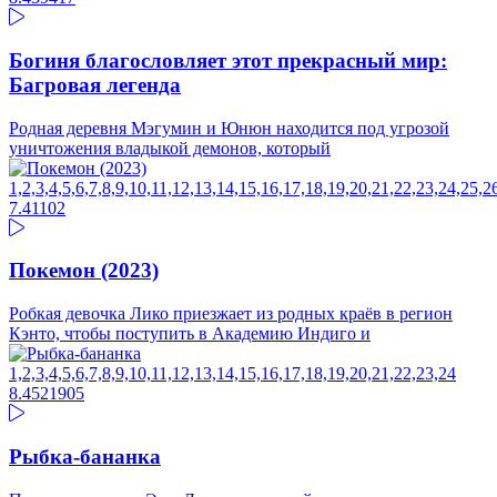
Богиня благословляет этот прекрасный мир:
Багровая легенда
Родная деревня Мэгумин и Юнюн находится под угрозой
уничтожения владыкой демонов, который
1,2,3,4,5,6,7,8,9,10,11,12,13,14,15,16,17,18,19,20,21,22,23,24,25
7.41
102
Покемон (2023)
Робкая девочка Лико приезжает из родных краёв в регион
Кэнто, чтобы поступить в Академию Индиго и
1,2,3,4,5,6,7,8,9,10,11,12,13,14,15,16,17,18,19,20,21,22,23,24
8.45
21905
Рыбка-бананка