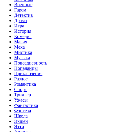
Военные
Гарем
Детектив
Драма
Игра
История
Комедия
Магия
Меха
Мистика
Музыка
Повседневность
Попаданцы
Приключения
Разное
Романтика
Спорт
Триллер
Ужасы
Фантастика
Фэнтези
Школа
Экшен
Этти
Анонсы