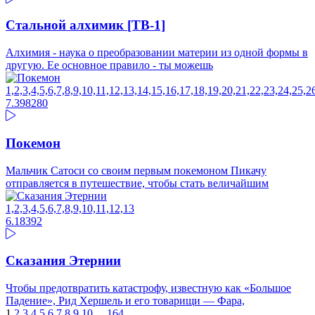
Стальной алхимик [ТВ-1]
Алхимия - наука о преобразовании материи из одной формы в
другую. Ее основное правило - ты можешь
1,2,3,4,5,6,7,8,9,10,11,12,13,14,15,16,17,18,19,20,21,22,23,24,25,
7.39
8280
Покемон
Мальчик Сатоси со своим первым покемоном Пикачу
отправляется в путешествие, чтобы стать величайшим
1,2,3,4,5,6,7,8,9,10,11,12,13
6.18
392
Сказания Этернии
Чтобы предотвратить катастрофу, известную как «Большое
Падение», Рид Хершель и его товарищи — Фара,
1
2
3
4
5
6
7
8
9
10
...
164