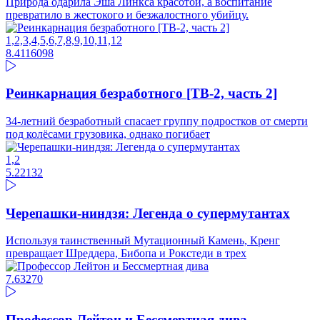
Природа одарила Эша Линкса красотой, а воспитание
превратило в жестокого и безжалостного убийцу.
1,2,3,4,5,6,7,8,9,10,11,12
8.41
16098
Реинкарнация безработного [ТВ-2, часть 2]
34-летний безработный спасает группу подростков от смерти
под колёсами грузовика, однако погибает
1,2
5.22
132
Черепашки-ниндзя: Легенда о супермутантах
Используя таинственный Мутационный Камень, Кренг
превращает Шреддера, Бибопа и Рокстеди в трех
7.63
270
Профессор Лейтон и Бессмертная дива