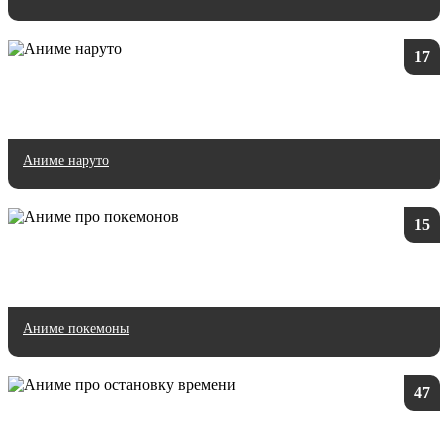
17
Аниме наруто
15
Аниме покемоны
47