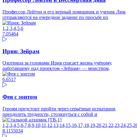
Профессор Лейтон и его верный помощник и ученик Люк
отправляются на очередное задание по просьбе их
1,2,3,4,5,6
7.05
464
Ирия: Зейрам
Охотница за головами Ирия спасает жизнь учёному,
работавшему над проектом «Зейрам» — монстром,
6.65
17
Фея с зонтом
Героям предстоит пройти через серьёзные испытания,
преодолеть трудности, столкнуться с собой и
1,2,3,4,5,6,7,8,9,10,11,12,13,14,15,16,17,18,19,20,21,22,23,24,25,
8.11
55034