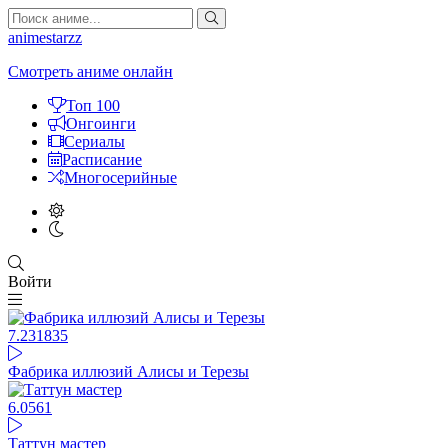
animestarzz
Смотреть аниме онлайн
Топ 100
Онгоинги
Сериалы
Расписание
Многосерийные
Войти
7.23
1835
Фабрика иллюзий Алисы и Терезы
6.05
61
Таттун мастер