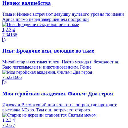
Индекс волшебства
Тома и Индекс встречают девушку нулевого уровня по имени
Ариса прямо перед завершением постройки
1,2,3,4
7.3
4186
Псы: Бродячие псы, воющие во тьме
Михай стар и сентиментален. Наото молода и безжалостна.
Бадо легкомыслен и никотинозависим. Гейне
7.52
21606
Моя геройская академия. Фильм: Два героя
Идзуку и Всемогущий прилетают на остров, где проходит
выставка I-Expo. Там они встречают старого
1,2,3,4
7.27
27