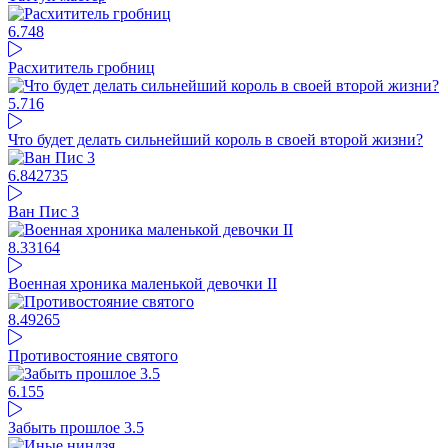
6.74
8
Расхититель гробниц
5.71
6
Что будет делать сильнейший король в своей второй жизни?
6.84
2735
Ван Пис 3
8.33
164
Военная хроника маленькой девочки II
8.49
265
Противостояние святого
6.1
55
Забыть прошлое 3.5