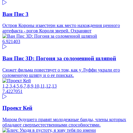
Ван Пис 3
Остров Короны изаестерн как место нахождения ценного
артефакта - рогов Короля зверей. Охраняют
6.92
1403
Ван Пис 3D: Погоня за соломенной шляпой
Сюжет фильма повествует о том, как у Луффи украли его
соломенную шляпу и о ее поисках.
1,2,3,4,5,6,7,8,9,10,11,12,13
7.42
27051
Проект Кей
Миром будущего правят молодежные банды, члены которых
обладают сверхъестественными способностями.