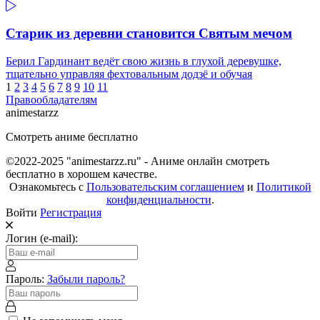
Старик из деревни становится Святым мечом
Берил Гардинант ведёт свою жизнь в глухой деревушке,
тщательно управляя фехтовальным додзё и обучая
1
2
3
4
5
6
7
8
9
10
11
Правообладателям
animestarzz
Смотреть аниме бесплатно
©2022-2025 "animestarzz.ru" - Аниме онлайн смотреть
бесплатно в хорошем качестве.
Ознакомьтесь с
Пользовательским соглашением
и
Политикой
конфиденциальности
.
Войти
Регистрация
Логин (e-mail):
Пароль:
Забыли пароль?