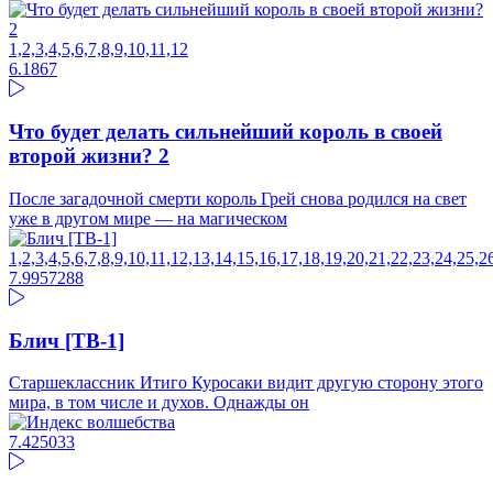
1,2,3,4,5,6,7,8,9,10,11,12
6.18
67
Что будет делать сильнейший король в своей
второй жизни? 2
После загадочной смерти король Грей снова родился на свет
уже в другом мире — на магическом
1,2,3,4,5,6,7,8,9,10,11,12,13,14,15,16,17,18,19,20,21,22,23,24,
7.99
57288
Блич [ТВ-1]
Старшеклассник Итиго Куросаки видит другую сторону этого
мира, в том числе и духов. Однажды он
7.42
5033