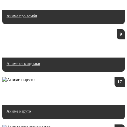
Аниме про зомби
9
Аниме от миядзаки
17
Аниме наруто