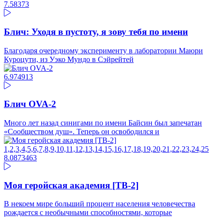
7.5
8373
Блич: Уходя в пустоту, я зову тебя по имени
Благодаря очередному эксперименту в лаборатории Маюри
Куроцути, из Уэко Мундо в Сэйрейтей
6.97
4913
Блич OVA-2
Много лет назад синигами по имени Байсин был запечатан
«Сообществом душ». Теперь он освободился и
1,2,3,4,5,6,7,8,9,10,11,12,13,14,15,16,17,18,19,20,21,22,23,24,25
8.08
73463
Моя геройская академия [ТВ-2]
В некоем мире больший процент населения человечества
рождается с необычными способностями, которые