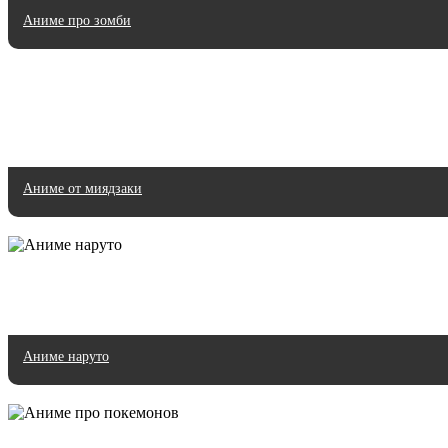
Аниме про зомби
Аниме от миядзаки
Аниме наруто