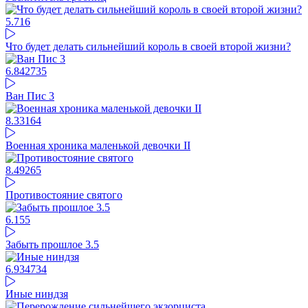
5.71
6
Что будет делать сильнейший король в своей второй жизни?
6.84
2735
Ван Пис 3
8.33
164
Военная хроника маленькой девочки II
8.49
265
Противостояние святого
6.1
55
Забыть прошлое 3.5
6.93
4734
Иные ниндзя