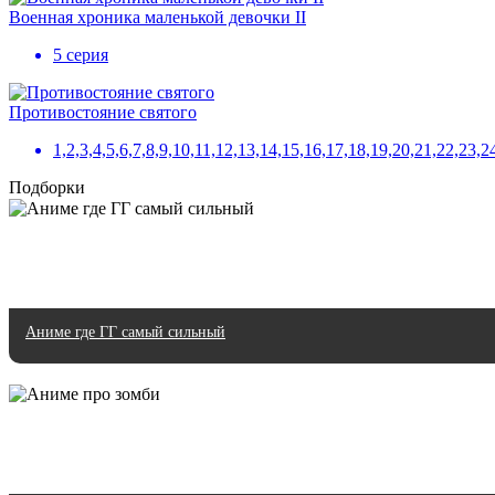
Военная хроника маленькой девочки II
5 серия
Противостояние святого
1,2,3,4,5,6,7,8,9,10,11,12,13,14,15,16,17,18,19,20,21,22,23
Подборки
Аниме где ГГ самый сильный