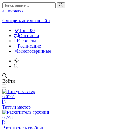
animestarzz
Смотреть аниме онлайн
Топ 100
Онгоинги
Сериалы
Расписание
Многосерийные
Войти
6.05
61
Таттун мастер
6.74
8
Расхититель гробниц