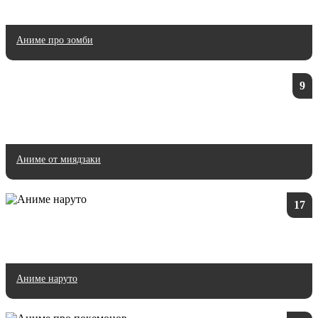
Аниме про зомби
9
Аниме от миядзаки
17
Аниме наруто