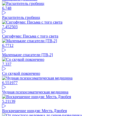
6.74
8
Расхититель гробниц
7.45
2503
Сигофуми: Письма с того света
6.77
12
Маленькие спасатели [ТВ-2]
7.3
37
Со скукой покончено
6.55
1977
Чудная психосоматическая медицина
5.21
139
Воскрешение ниндзя: Месть Дзюбея