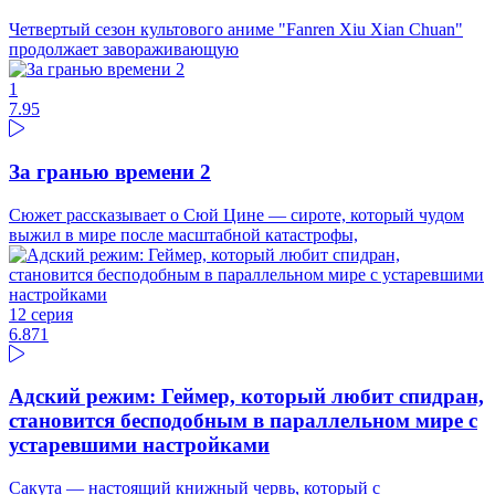
Четвертый сезон культового аниме "Fanren Xiu Xian Chuan"
продолжает завораживающую
1
7.95
За гранью времени 2
Сюжет рассказывает о Сюй Цине — сироте, который чудом
выжил в мире после масштабной катастрофы,
12 серия
6.87
1
Адский режим: Геймер, который любит спидран,
становится бесподобным в параллельном мире с
устаревшими настройками
Сакута — настоящий книжный червь, который с