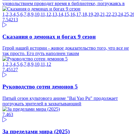
удовольствием проводит время в библиотеке, погружаясь в
1,2,3,4,5,6,7,8,9,10,11,12,13,14,15,16,17,18,19,20,21,22,23,24,25,
7.54
213
Сказания о демонах и богах 9 сезон
Герой нашей истории - живое доказательство того, что все не
так просто. Его путь наполнен таким
1,2,3,4,5,6,7,8,9,10,11,12
7.45
127
Руководство сотен демонов 5
Пятый сезон культового аниме "Bai Yao Pu" продолжает
погружать зрителей в захватывающий
7.46
3
За пределами мира (2025)