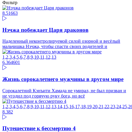
Фильтр
8.51
663
Нэчжа побеждает Царя драконов
Наделенный неконтролируемой силой озорной и весёлый
мальчишка Нэчжа, чтобы спасти своих родителей и
1,2,3,4,5,6,7,8,9,10,11,12,13
6.36
4601
Жизнь сорокалетнего мужчины в другом мире
Сорокалетний Кэнъити Хамада не умирал, не был призван и
не угодил под горячую руку бога, но всё
1,2,3,4,5,6,7,8,9,10,11,12,13,14,15,16,17,18,19,20,21,22,23,24,25,
8.38
2
Путешествие к бессмертию 4