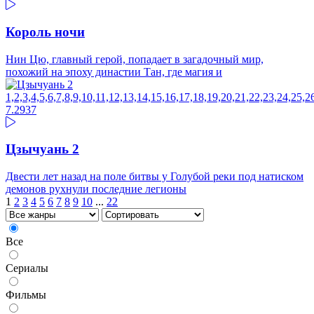
Король ночи
Нин Цю, главный герой, попадает в загадочный мир,
похожий на эпоху династии Тан, где магия и
1,2,3,4,5,6,7,8,9,10,11,12,13,14,15,16,17,18,19,20,21,22,23,24,25,2
7.29
37
Цзычуань 2
Двести лет назад на поле битвы у Голубой реки под натиском
демонов рухнули последние легионы
1
2
3
4
5
6
7
8
9
10
...
22
Все
Сериалы
Фильмы