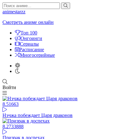
animestarzz
Смотреть аниме онлайн
Топ 100
Онгоинги
Сериалы
Расписание
Многосерийные
Войти
8.51
663
Нэчжа побеждает Царя драконов
8.27
33888
Призрак в доспехах