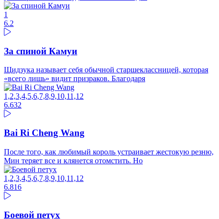
1
6.2
За спиной Камуи
Щидзука называет себя обычной старшеклассницей, которая
«всего лишь» видит призраков. Благодаря
1,2,3,4,5,6,7,8,9,10,11,12
6.63
2
Bai Ri Cheng Wang
После того, как любимый король устраивает жестокую резню,
Мин теряет все и клянется отомстить. Но
1,2,3,4,5,6,7,8,9,10,11,12
6.81
6
Боевой петух