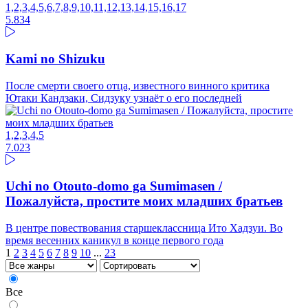
1,2,3,4,5,6,7,8,9,10,11,12,13,14,15,16,17
5.83
4
Kami no Shizuku
После смерти своего отца, известного винного критика
Ютаки Кандзаки, Сидзуку узнаёт о его последней
1,2,3,4,5
7.02
3
Uchi no Otouto-domo ga Sumimasen /
Пожалуйста, простите моих младших братьев
В центре повествования старшеклассница Ито Хадзуи. Во
время весенних каникул в конце первого года
1
2
3
4
5
6
7
8
9
10
...
23
Все