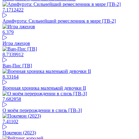
7.17
12422
Арифурэта: Сильнейший ремесленник в мире [ТВ-2]
6.37
9
Игра лжецов
8.73
39912
Ван-Пис [ТВ]
8.33
164
Военная хроника маленькой девочки II
7.68
2858
О моём перерождении в слизь [ТВ-3]
7.41
102
Покемон (2023)