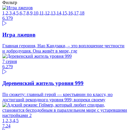
Фильтр
1,2,3,4,5,6,7,8,9,10,11,12,13,14,15,16,17,18
6.37
9
Игра лжецов
Главная героиня, Нао Кандзаки, – это воплощение честности
и добродушия. Она живёт в мире, где
7 серия
6.27
9
Деревенский житель уровня 999
По сюжету: главный герой — крестьянин по классу, но
достигший рекордного уровня 999; вопреки своему
1,2,3,4,5
7.24