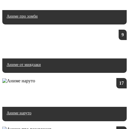
Аниме про зомби
9
Аниме от миядзаки
17
Аниме наруто