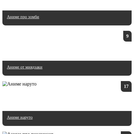
Аниме про зомби
9
Аниме от миядзаки
17
Аниме наруто