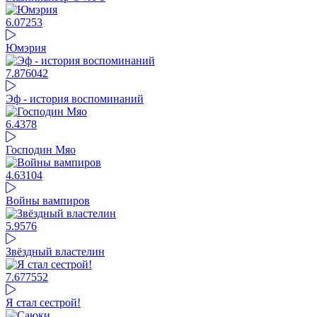
6.07
253
Юмэрия
7.87
6042
Эф - история воспоминаний
6.43
78
Господин Мяо
4.63
104
Войны вампиров
5.95
76
Звёздный властелин
7.67
7552
Я стал сестрой!