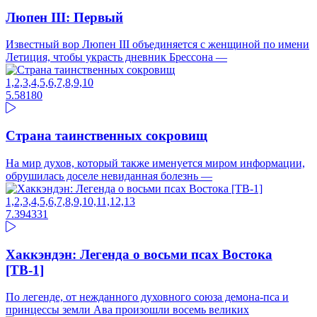
Люпен III: Первый
Известный вор Люпен III объединяется с женщиной по имени
Летиция, чтобы украсть дневник Брессона —
1,2,3,4,5,6,7,8,9,10
5.58
180
Страна таинственных сокровищ
На мир духов, который также именуется миром информации,
обрушилась доселе невиданная болезнь —
1,2,3,4,5,6,7,8,9,10,11,12,13
7.39
4331
Хаккэндэн: Легенда о восьми псах Востока
[ТВ-1]
По легенде, от нежданного духовного союза демона-пса и
принцессы земли Ава произошли восемь великих