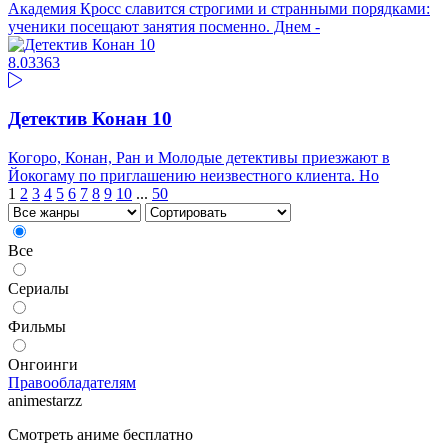
Академия Кросс славится строгими и странными порядками:
ученики посещают занятия посменно. Днем -
8.03
363
Детектив Конан 10
Когоро, Конан, Ран и Молодые детективы приезжают в
Йокогаму по приглашению неизвестного клиента. Но
1
2
3
4
5
6
7
8
9
10
...
50
Все
Сериалы
Фильмы
Онгоинги
Правообладателям
animestarzz
Смотреть аниме бесплатно