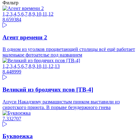
Фильтр
1,2,3,4,5,6,7,8,9,10,11,12
8.65
9384
Агент времени 2
В одном из уголков процветающей столицы всё ещё работает
маленькое фотоателье под названием
1,2,3,4,5,6,7,8,9,10,11,12,13
8.44
8999
Великий из бродячих псов [ТВ-4]
Ацуси Накадзиму размашистым пинком выставили из
сиротского приюта. В порыве безудержного гнева
7.33
2707
Буквоежка