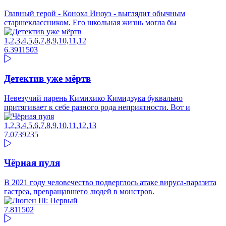
Главный герой - Коноха Иноуэ - выглядит обычным
старшеклассником. Его школьная жизнь могла бы
1,2,3,4,5,6,7,8,9,10,11,12
6.39
11503
Детектив уже мёртв
Невезучий парень Кимихико Кимидзука буквально
притягивает к себе разного рода неприятности. Вот и
1,2,3,4,5,6,7,8,9,10,11,12,13
7.07
39235
Чёрная пуля
В 2021 году человечество подверглось атаке вируса-паразита
гастреа, превращавшего людей в монстров.
7.81
1502