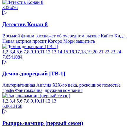
8.06
456
Детектив Конан 8
Восьмой фильм расскажет об очередном вызове Кайто Кида .
Некая актриса просит Когоро Мори защитить
1,2,3,4,5,6,7,8,9,10,11,12,13,14,15,16,17,18,19,20,21,22,23,24
7.65
41084
Демон-дворецкий [ТВ-1]
Альтернативная Англия XIX-го века, роскошное поместье
графа Фантомхайва, дружная компания
1,2,3,4,5,6,7,8,9,10,11,12,13
6.86
13168
Рыцарь-вампир (первый сезон)