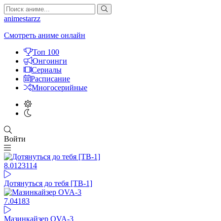
animestarzz
Смотреть аниме онлайн
Топ 100
Онгоинги
Сериалы
Расписание
Многосерийные
Войти
8.01
23114
Дотянуться до тебя [ТВ-1]
7.04
183
Мазинкайзер OVA-3