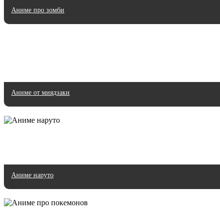
Аниме про зомби
Аниме от миядзаки
Аниме наруто