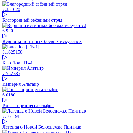
7.33
1620
Благородный звёздный отряд
6.9
20
Вершина истинных боевых искусств 3
8.16
25158
Блю Лок [ТВ-1]
7.55
2785
Империя Альтаир
6.01
80
Рэн — принцесса эльфов
7.16
1191
Легенда о Новой Белоснежке Притиар