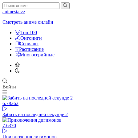
animestarzz
Смотреть аниме онлайн
Топ 100
Онгоинги
Сериалы
Расписание
Многосерийные
Войти
6.78
262
Забить на последней секунде 2
7.6
370
Приключения дигимонов