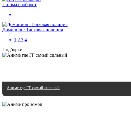
Патэма наоборот
Доминион: Танковая полиция
1,2,3,4
Подборки
Аниме где ГГ самый сильный