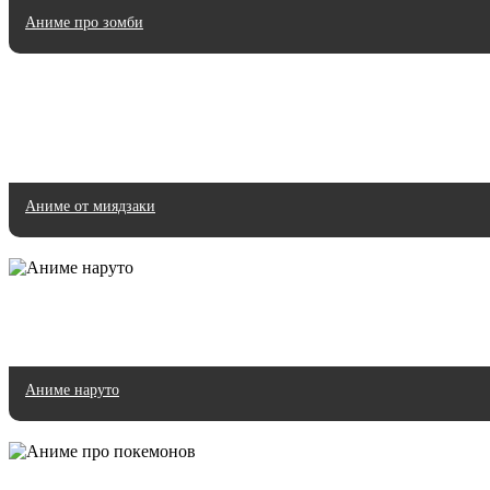
Аниме про зомби
Аниме от миядзаки
Аниме наруто