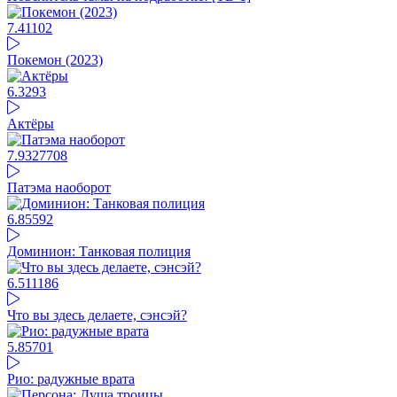
7.41
102
Покемон (2023)
6.3
293
Актёры
7.93
27708
Патэма наоборот
6.85
592
Доминион: Танковая полиция
6.5
11186
Что вы здесь делаете, сэнсэй?
5.85
701
Рио: радужные врата