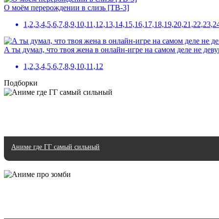
О моём перерождении в слизь [ТВ-3]
1,2,3,4,5,6,7,8,9,10,11,12,13,14,15,16,17,18,19,20,21,22,23,2
А ты думал, что твоя жена в онлайн-игре на самом деле не дев
1,2,3,4,5,6,7,8,9,10,11,12
Подборки
Аниме где ГГ самый сильный