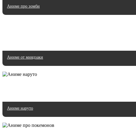
Аниме про зомби
Аниме от миядзаки
Аниме наруто