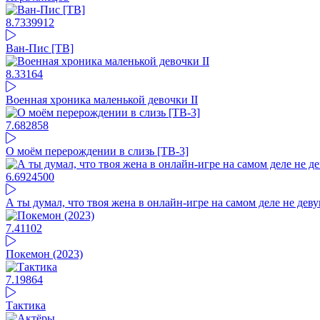
8.73
39912
Ван-Пис [ТВ]
8.33
164
Военная хроника маленькой девочки II
7.68
2858
О моём перерождении в слизь [ТВ-3]
6.69
24500
А ты думал, что твоя жена в онлайн-игре на самом деле не дев
7.41
102
Покемон (2023)
7.19
864
Тактика