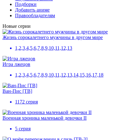
Подборки
Добавить аниме
Правообладателям
Новые серии
Жизнь сорокалетнего мужчины в другом мире
1,2,3,4,5,6,7,8,9,10,11,12,13
Игра лжецов
1,2,3,4,5,6,7,8,9,10,11,12,13,14,15,16,17,18
Ван-Пис [ТВ]
1172 серия
Военная хроника маленькой девочки II
5 серия