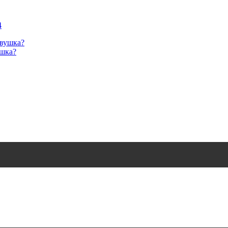
4
ушка?