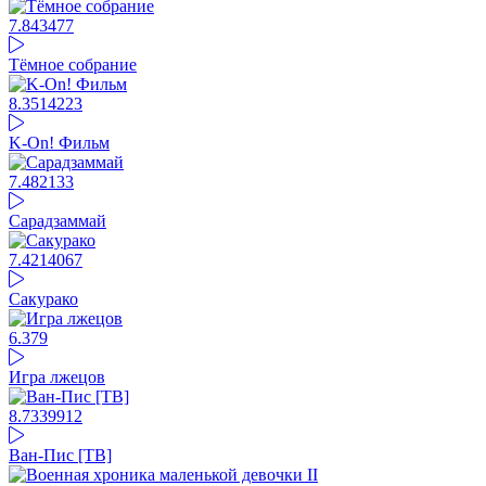
7.84
3477
Тёмное собрание
8.35
14223
K-On! Фильм
7.48
2133
Сарадзаммай
7.42
14067
Сакурако
6.37
9
Игра лжецов
8.73
39912
Ван-Пис [ТВ]