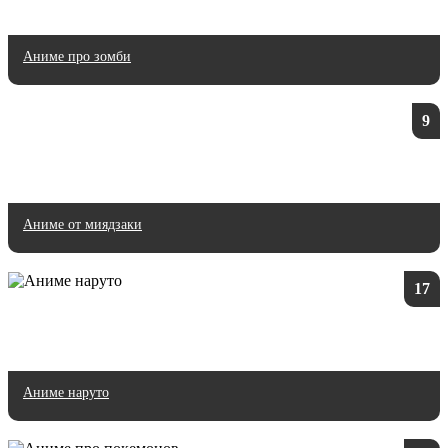
Аниме про зомби
9
Аниме от миядзаки
17
Аниме наруто