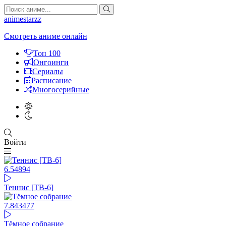
animestarzz
Смотреть аниме онлайн
Топ 100
Онгоинги
Сериалы
Расписание
Многосерийные
Войти
6.54
894
Теннис [ТВ-6]
7.84
3477
Тёмное собрание