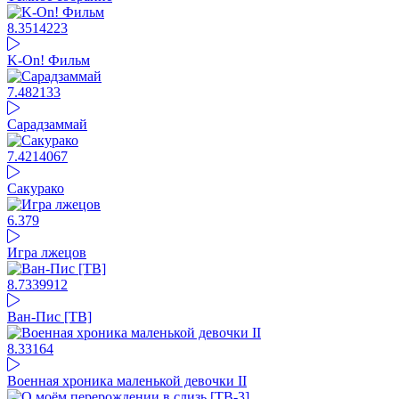
8.35
14223
K-On! Фильм
7.48
2133
Сарадзаммай
7.42
14067
Сакурако
6.37
9
Игра лжецов
8.73
39912
Ван-Пис [ТВ]
8.33
164
Военная хроника маленькой девочки II