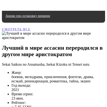
Аниме про остановку времени
СМОТРЕТЬ ВСЕ
Лучший в мире ассасин переродился в
другом мире аристократом
Sekai Saikou no Ansatsusha, Isekai Kizoku ni Tensei suru
Жанр:
боевик, мелодрама, приключения, фэнтези, драма,
исэкай, реинкарнация, романтика, тайна, экшен
Год выхода:
2021
Время серии:
23 мин.
Рейтинг:
<
7.35
22291