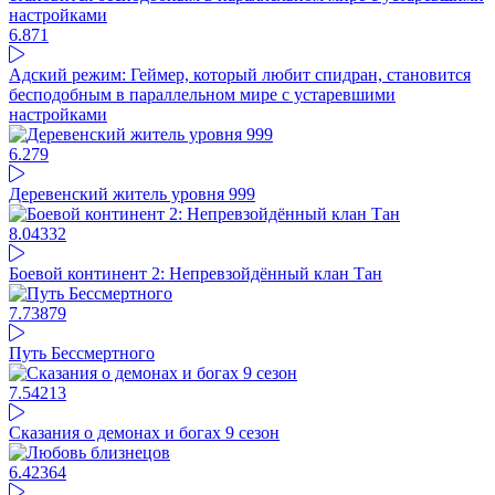
6.87
1
Адский режим: Геймер, который любит спидран, становится
бесподобным в параллельном мире с устаревшими
настройками
6.27
9
Деревенский житель уровня 999
8.04
332
Боевой континент 2: Непревзойдённый клан Тан
7.73
879
Путь Бессмертного
7.54
213
Сказания о демонах и богах 9 сезон
6.42
364