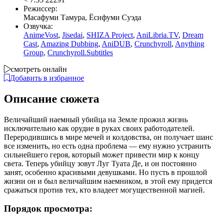
Режиссер:
Масафуми Тамура, Ёсифуми Суэда
Озвучка:
AnimeVost
,
Jisedai
,
SHIZA Project
,
AniLibria.TV
,
Dream
Cast
,
Amazing Dubbing
,
AniDUB
,
Crunchyroll
,
Anything
Group
,
Crunchyroll.Subtitles
смотреть онлайн
Добавить в избранное
Описание сюжета
Величайший наемный убийца на Земле прожил жизнь
исключительно как орудие в руках своих работодателей.
Переродившись в мире мечей и колдовства, он получает шанс
все изменить, но есть одна проблема — ему нужно устранить
сильнейшего героя, который может привести мир к концу
света. Теперь убийцу зовут Луг Туата Де, и он постоянно
занят, особенно красивыми девушками. Но пусть в прошлой
жизни он и был величайшим наемником, в этой ему придется
сражаться против тех, кто владеет могущественной магией.
Порядок просмотра: