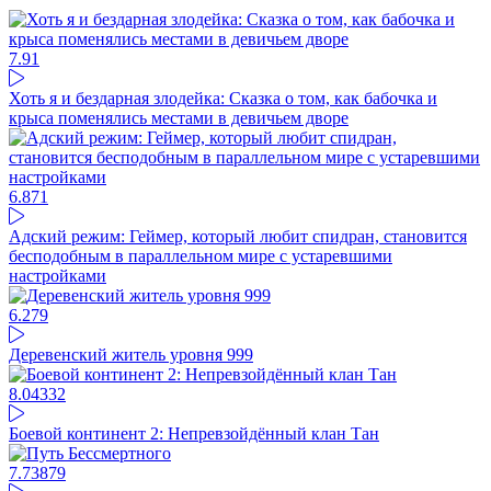
7.9
1
Хоть я и бездарная злодейка: Сказка о том, как бабочка и
крыса поменялись местами в девичьем дворе
6.87
1
Адский режим: Геймер, который любит спидран, становится
бесподобным в параллельном мире с устаревшими
настройками
6.27
9
Деревенский житель уровня 999
8.04
332
Боевой континент 2: Непревзойдённый клан Тан
7.73
879