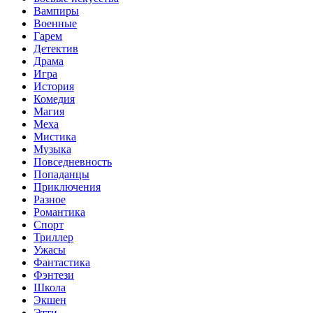
Вампиры
Военные
Гарем
Детектив
Драма
Игра
История
Комедия
Магия
Меха
Мистика
Музыка
Повседневность
Попаданцы
Приключения
Разное
Романтика
Спорт
Триллер
Ужасы
Фантастика
Фэнтези
Школа
Экшен
Этти