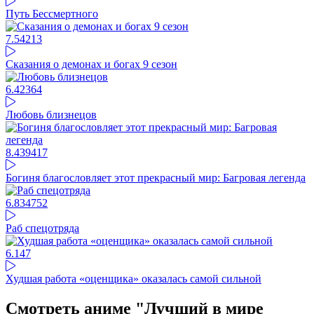
Путь Бессмертного
7.54
213
Сказания о демонах и богах 9 сезон
6.42
364
Любовь близнецов
8.4
39417
Богиня благословляет этот прекрасный мир: Багровая легенда
6.83
4752
Раб спецотряда
6.14
7
Худшая работа «оценщика» оказалась самой сильной
Смотреть аниме "Лучший в мире