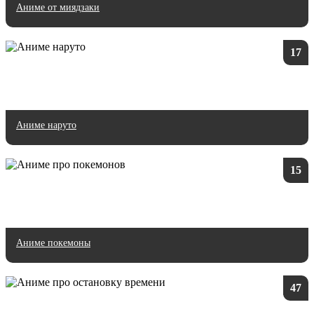
Аниме от миядзаки
17
Аниме наруто
15
Аниме покемоны
47