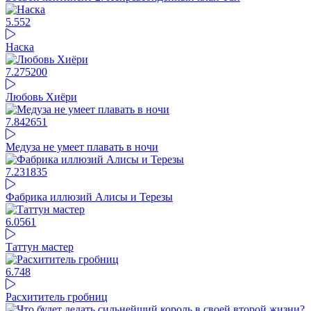
5.5
52
Наска
7.27
5200
Любовь Хиёри
7.84
2651
Медуза не умеет плавать в ночи
7.23
1835
Фабрика иллюзий Алисы и Терезы
6.05
61
Таттун мастер
6.74
8
Расхититель гробниц