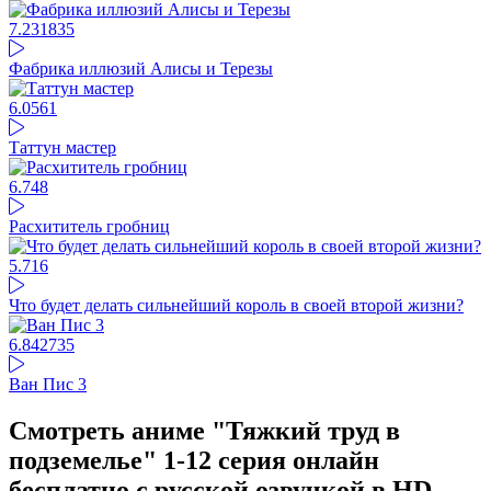
7.23
1835
Фабрика иллюзий Алисы и Терезы
6.05
61
Таттун мастер
6.74
8
Расхититель гробниц
5.71
6
Что будет делать сильнейший король в своей второй жизни?
6.84
2735
Ван Пис 3
Смотреть аниме "Тяжкий труд в
подземелье" 1-12 серия онлайн
бесплатно с русской озвучкой в HD-