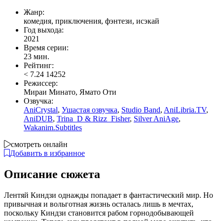
Жанр:
комедия, приключения, фэнтези, исэкай
Год выхода:
2021
Время серии:
23 мин.
Рейтинг:
<
7.24
14252
Режиссер:
Мираи Минато, Ямато Оти
Озвучка:
AniCrystal
,
Ушастая озвучка
,
Studio Band
,
AniLibria.TV
,
AniDUB
,
Trina_D & Rizz_Fisher
,
Silver AniAge
,
Wakanim.Subtitles
смотреть онлайн
Добавить в избранное
Описание сюжета
Лентяй Киндзи однажды попадает в фантастический мир. Но
привычная и вольготная жизнь осталась лишь в мечтах,
поскольку Киндзи становится рабом горнодобывающей