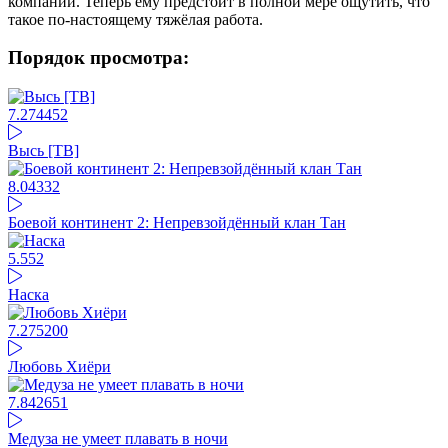
компании. Теперь ему предстоит в полной мере ощутить, что
такое по-настоящему тяжёлая работа.
Порядок просмотра:
7.27
4452
Высь [ТВ]
8.04
332
Боевой континент 2: Непревзойдённый клан Тан
5.5
52
Наска
7.27
5200
Любовь Хиёри
7.84
2651
Медуза не умеет плавать в ночи