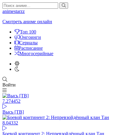
animestarzz
Смотреть аниме онлайн
Топ 100
Онгоинги
Сериалы
Расписание
Многосерийные
Войти
7.27
4452
Высь [ТВ]
8.04
332
Боевой континент 2: Непревзойдённый клан Тан