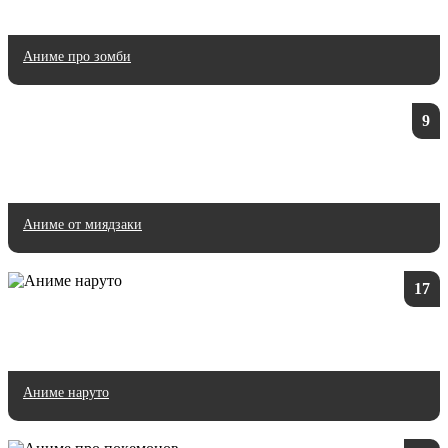
Аниме про зомби
9
Аниме от миядзаки
17
Аниме наруто