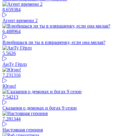
8.65
9384
Агент времени 2
6.48
8964
Влюбишься ли ты в извращенку, если она милая?
5.56
26
АнТу Гёрлз
7.23
1316
Югио!
7.54
213
Сказания о демонах и богах 9 сезон
7.28
1344
Настоящая героиня