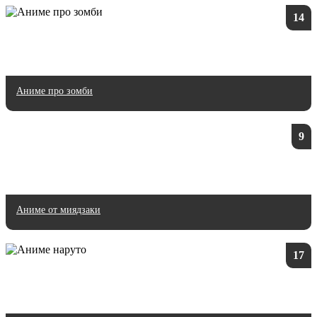
14
Аниме про зомби
9
Аниме от миядзаки
17