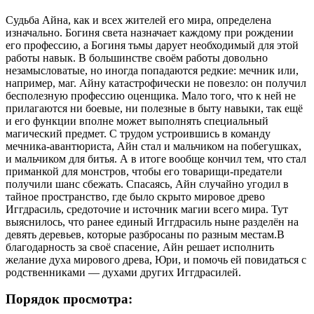
Судьба Айна, как и всех жителей его мира, определена
изначально. Богиня света назначает каждому при рождении
его профессию, а Богиня тьмы дарует необходимый для этой
работы навык. В большинстве своём работы довольно
незамысловатые, но иногда попадаются редкие: мечник или,
например, маг. Айну катастрофически не повезло: он получил
бесполезную профессию оценщика. Мало того, что к ней не
прилагаются ни боевые, ни полезные в быту навыки, так ещё
и его функции вполне может выполнять специальный
магический предмет. С трудом устроившись в команду
мечника-авантюриста, Айн стал и мальчиком на побегушках,
и мальчиком для битья. А в итоге вообще кончил тем, что стал
приманкой для монстров, чтобы его товарищи-предатели
получили шанс сбежать. Спасаясь, Айн случайно угодил в
тайное пространство, где было скрыто мировое древо
Иггдрасиль, средоточие и источник магии всего мира. Тут
выяснилось, что ранее единый Иггдрасиль ныне разделён на
девять деревьев, которые разбросаны по разным местам.В
благодарность за своё спасение, Айн решает исполнить
желание духа мирового древа, Юри, и помочь ей повидаться с
родственниками — духами других Иггдрасилей.
Порядок просмотра: