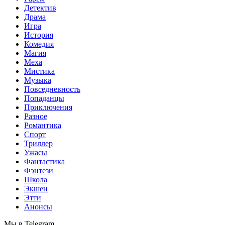
Детектив
Драма
Игра
История
Комедия
Магия
Меха
Мистика
Музыка
Повседневность
Попаданцы
Приключения
Разное
Романтика
Спорт
Триллер
Ужасы
Фантастика
Фэнтези
Школа
Экшен
Этти
Анонсы
Мы в Telegram