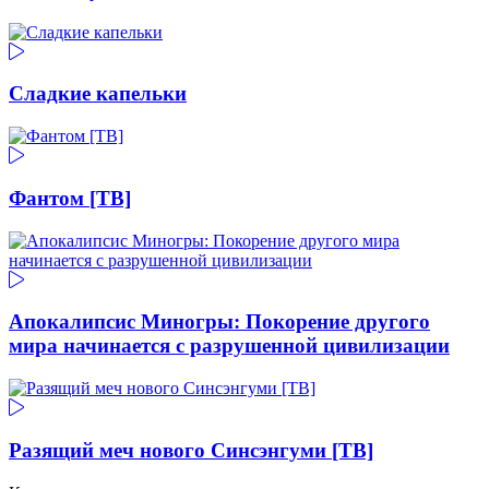
Сладкие капельки
Фантом [ТВ]
Апокалипсис Миногры: Покорение другого
мира начинается с разрушенной цивилизации
Разящий меч нового Синсэнгуми [ТВ]