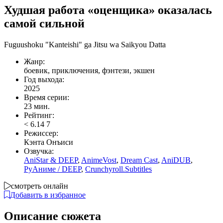
Худшая работа «оценщика» оказалась
самой сильной
Fuguushoku "Kanteishi" ga Jitsu wa Saikyou Datta
Жанр:
боевик, приключения, фэнтези, экшен
Год выхода:
2025
Время серии:
23 мин.
Рейтинг:
<
6.14
7
Режиссер:
Кэнта Онъиси
Озвучка:
AniStar & DEEP
,
AnimeVost
,
Dream Cast
,
AniDUB
,
РуАниме / DEEP
,
Crunchyroll.Subtitles
смотреть онлайн
Добавить в избранное
Описание сюжета