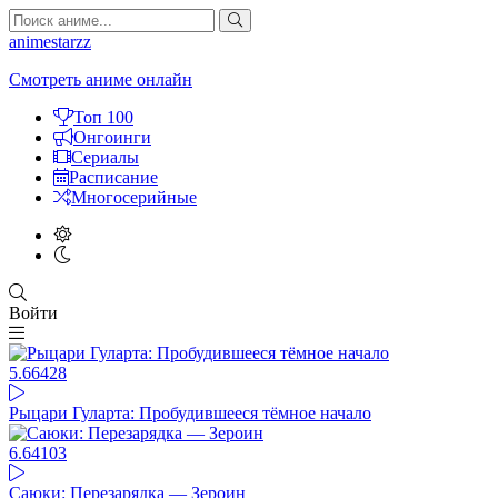
animestarzz
Смотреть аниме онлайн
Топ 100
Онгоинги
Сериалы
Расписание
Многосерийные
Войти
5.66
428
Рыцари Гуларта: Пробудившееся тёмное начало
6.64
103
Саюки: Перезарядка — Зероин