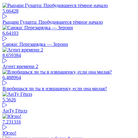
5.66
428
Рыцари Гуларта: Пробудившееся тёмное начало
6.64
103
Саюки: Перезарядка — Зероин
8.65
9384
Агент времени 2
6.48
8964
Влюбишься ли ты в извращенку, если она милая?
5.56
26
АнТу Гёрлз
7.23
1316
Югио!