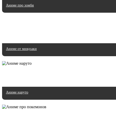
Аниме про зомби
Аниме от миядзаки
Аниме наруто