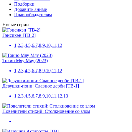
Подборки
Добавить аниме
Правообладателям
Новые серии
Гэнсикэн [ТВ-2]
1,2,3,4,5,6,7,8,9,10,11,12
Токио Мяу Мяу (2023)
1,2,3,4,5,6,7,8,9,10,11,12
Девушки-пони: Славное дерби [ТВ-1]
1,2,3,4,5,6,7,8,9,10,11,12,13
Повелители стихий: Столкновение со злом