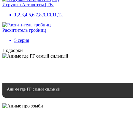
Игрушка Астаротты [ТВ]
1,2,3,4,5,6,7,8,9,10,11,12
Расхититель гробниц
5 серия
Подборки
Аниме где ГГ самый сильный