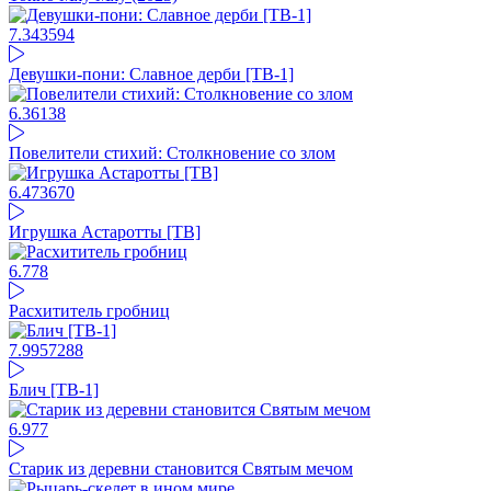
7.34
3594
Девушки-пони: Славное дерби [ТВ-1]
6.36
138
Повелители стихий: Столкновение со злом
6.47
3670
Игрушка Астаротты [ТВ]
6.77
8
Расхититель гробниц
7.99
57288
Блич [ТВ-1]
6.97
7
Старик из деревни становится Святым мечом