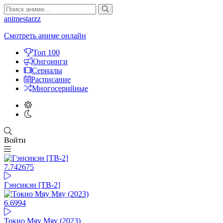
animestarzz
Смотреть аниме онлайн
Топ 100
Онгоинги
Сериалы
Расписание
Многосерийные
Войти
7.74
2675
Гэнсикэн [ТВ-2]
6.69
94
Токио Мяу Мяу (2023)