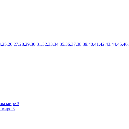
24,25,26,27,28,29,30,31,32,33,34,35,36,37,38,39,40,41,42,43,44,45,46
 мире 3