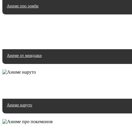
Аниме про зомби
Аниме от миядзаки
Аниме наруто