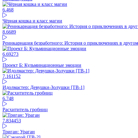
6.46
8
Чёрная кошка и класс магии
8.66
89
Реинкарнация безработного: История о приключениях в другом
6.69
273
Проект Б: Кульминационные эмоции
7.16
1152
Идолмастер: Девушки-Золушки [ТВ-1]
6.74
8
Расхититель гробниц
7.83
4453
Триган: Ураган