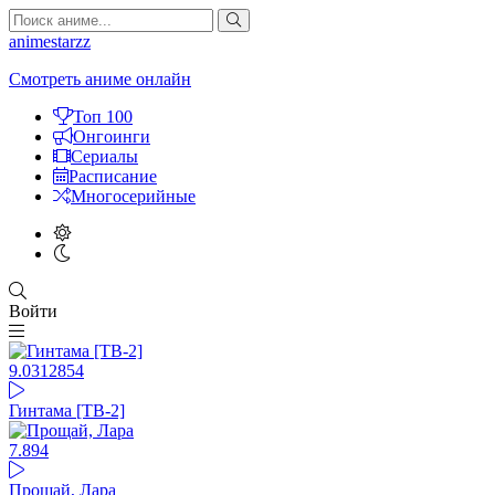
animestarzz
Смотреть аниме онлайн
Топ 100
Онгоинги
Сериалы
Расписание
Многосерийные
Войти
9.03
12854
Гинтама [ТВ-2]
7.89
4
Прощай, Лара