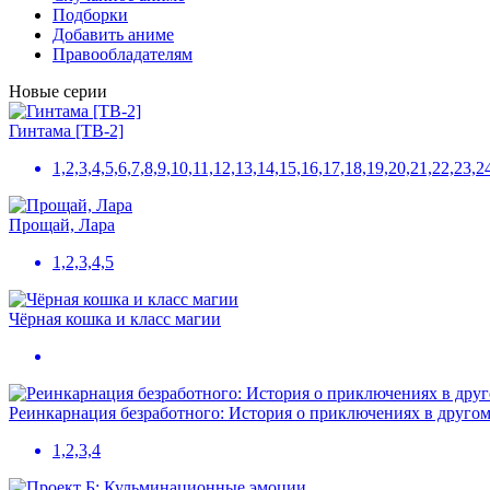
Подборки
Добавить аниме
Правообладателям
Новые серии
Гинтама [ТВ-2]
1,2,3,4,5,6,7,8,9,10,11,12,13,14,15,16,17,18,19,20,21,22,23,
Прощай, Лара
1,2,3,4,5
Чёрная кошка и класс магии
Реинкарнация безработного: История о приключениях в другом
1,2,3,4