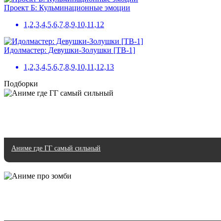
Проект Б: Кульминационные эмоции
1,2,3,4,5,6,7,8,9,10,11,12
Идолмастер: Девушки-Золушки [ТВ-1]
1,2,3,4,5,6,7,8,9,10,11,12,13
Подборки
Аниме где ГГ самый сильный