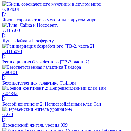
6.36
4601
Жизнь сорокалетнего мужчины в другом мире
7.31
5500
Луна, Лайка и Носферату
8.41
16098
Реинкарнация безработного [ТВ-2, часть 2]
3.89
101
Безответственная галактика Тайлора
8.04
332
Боевой континент 2: Непревзойдённый клан Тан
6.27
9
Деревенский житель уровня 999