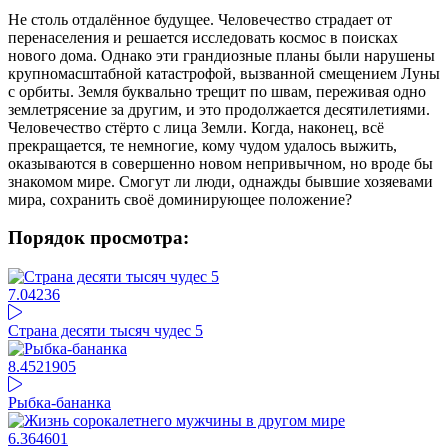
Не столь отдалённое будущее. Человечество страдает от
перенаселения и решается исследовать космос в поисках
нового дома. Однако эти грандиозные планы были нарушены
крупномасштабной катастрофой, вызванной смещением Луны
с орбиты. Земля буквально трещит по швам, переживая одно
землетрясение за другим, и это продолжается десятилетиями.
Человечество стёрто с лица Земли. Когда, наконец, всё
прекращается, те немногие, кому чудом удалось выжить,
оказываются в совершенно новом непривычном, но вроде бы
знакомом мире. Смогут ли люди, однажды бывшие хозяевами
мира, сохранить своё доминирующее положение?
Порядок просмотра:
7.04
236
Страна десяти тысяч чудес 5
8.45
21905
Рыбка-бананка
6.36
4601