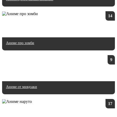
14
Аниме про зомби
9
Аниме от миядзаки
17