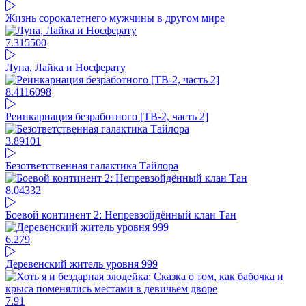
Жизнь сорокалетнего мужчины в другом мире
7.31
5500
Луна, Лайка и Носферату
8.41
16098
Реинкарнация безработного [ТВ-2, часть 2]
3.89
101
Безответственная галактика Тайлора
8.04
332
Боевой континент 2: Непревзойдённый клан Тан
6.27
9
Деревенский житель уровня 999
7.9
1