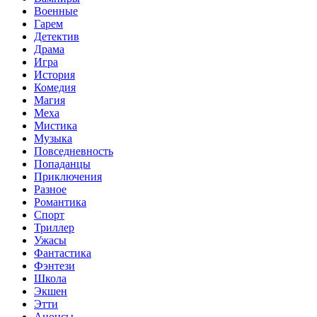
Военные
Гарем
Детектив
Драма
Игра
История
Комедия
Магия
Меха
Мистика
Музыка
Повседневность
Попаданцы
Приключения
Разное
Романтика
Спорт
Триллер
Ужасы
Фантастика
Фэнтези
Школа
Экшен
Этти
Анонсы