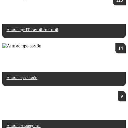
125
Аниме где ГГ самый сильный
14
Аниме про зомби
9
Аниме от миядзаки