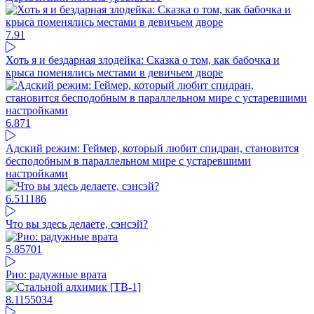
7.9
1
Хоть я и бездарная злодейка: Сказка о том, как бабочка и
крыса поменялись местами в девичьем дворе
6.87
1
Адский режим: Геймер, который любит спидран, становится
бесподобным в параллельном мире с устаревшими
настройками
6.5
11186
Что вы здесь делаете, сэнсэй?
5.85
701
Рио: радужные врата
8.11
55034