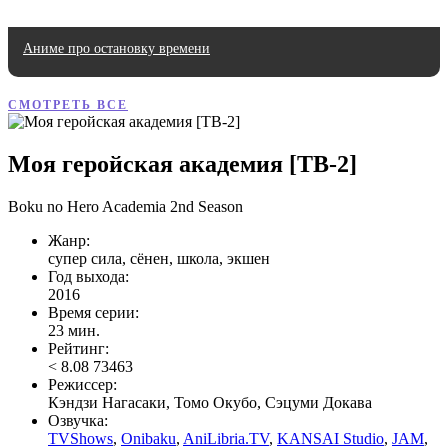
Аниме про остановку времени
СМОТРЕТЬ ВСЕ
Моя геройская академия [ТВ-2]
Boku no Hero Academia 2nd Season
Жанр:
супер сила, сёнен, школа, экшен
Год выхода:
2016
Время серии:
23 мин.
Рейтинг:
<
8.08
73463
Режиссер:
Кэндзи Нагасаки, Томо Окубо, Сэцуми Докава
Озвучка:
TVShows
,
Onibaku
,
AniLibria.TV
,
KANSAI Studio
,
JAM
,