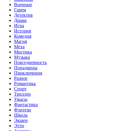
Военные
Гарем
Детектив
Драма
Игра
История
Комедия
Магия
Меха
Мистика
Музыка
Повседневность
Попаданцы
Приключения
Разное
Романтика
Спорт
Триллер
Ужасы
Фантастика
Фэнтези
Школа
Экшен
Этти
Анонсы