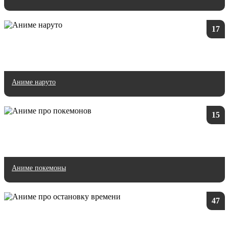
17
Аниме наруто
15
Аниме покемоны
47