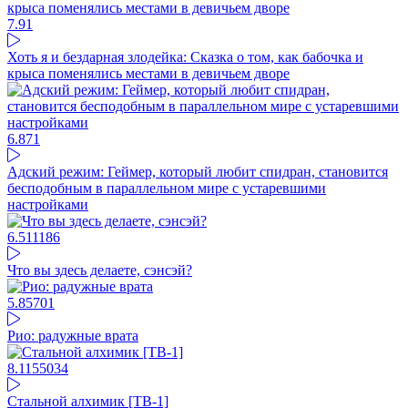
7.9
1
Хоть я и бездарная злодейка: Сказка о том, как бабочка и
крыса поменялись местами в девичьем дворе
6.87
1
Адский режим: Геймер, который любит спидран, становится
бесподобным в параллельном мире с устаревшими
настройками
6.5
11186
Что вы здесь делаете, сэнсэй?
5.85
701
Рио: радужные врата
8.11
55034
Стальной алхимик [ТВ-1]