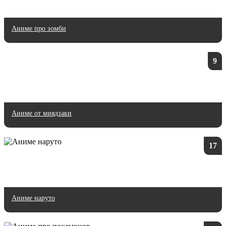
Аниме про зомби
9
Аниме от миядзаки
17
Аниме наруто