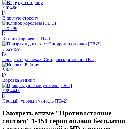
7.02
486
В другую сторону
6.25
596
Клинок королевы [ТВ-3]
8.52
9459
Призрак в доспехах: Синдром одиночки [ТВ-2]
5.6
49
Воровка Рэйния
7.89
4448
Прощай, унылый учитель [ТВ-2]
Смотреть аниме "Противостояние
святого" 1-151 серия онлайн бесплатно
с русской озвучкой в HD-качестве