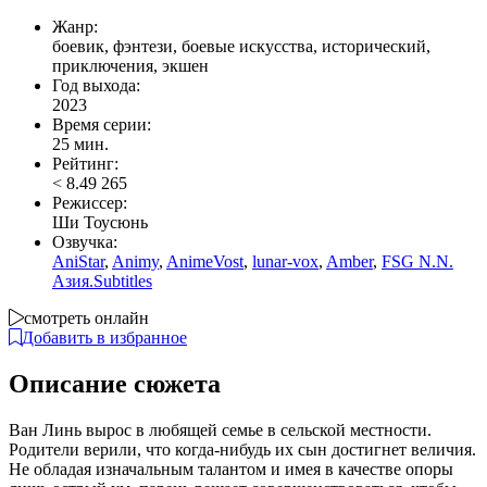
Жанр:
боевик, фэнтези, боевые искусства, исторический,
приключения, экшен
Год выхода:
2023
Время серии:
25 мин.
Рейтинг:
<
8.49
265
Режиссер:
Ши Тоусюнь
Озвучка:
AniStar
,
Animy
,
AnimeVost
,
lunar-vox
,
Amber
,
FSG N.N.
Азия.Subtitles
смотреть онлайн
Добавить в избранное
Описание сюжета
Ван Линь вырос в любящей семье в сельской местности.
Родители верили, что когда-нибудь их сын достигнет величия.
Не обладая изначальным талантом и имея в качестве опоры