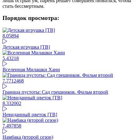
лишь острый ум, парень решает совершенствоваться, чтобы
стать бессмертным.
Порядок просмотра:
8.05
894
Детская игрушка [ТВ]
5.43
218
Вселенная Милашки Хани
7.77
12468
Граница пустоты: Сад грешников. Фильм второй
8.3
32002
Невиданный цветок [ТВ]
7.49
7858
Намбака (второй сезон)