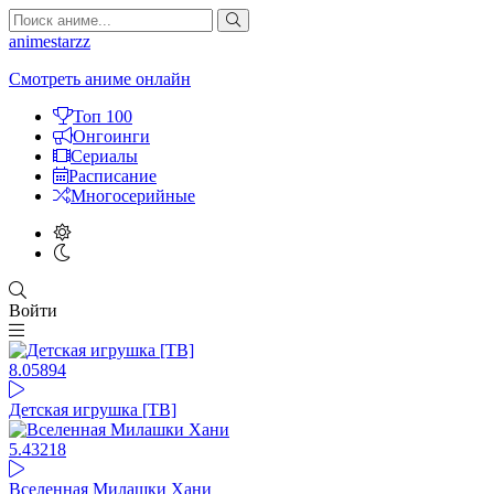
animestarzz
Смотреть аниме онлайн
Топ 100
Онгоинги
Сериалы
Расписание
Многосерийные
Войти
8.05
894
Детская игрушка [ТВ]
5.43
218
Вселенная Милашки Хани