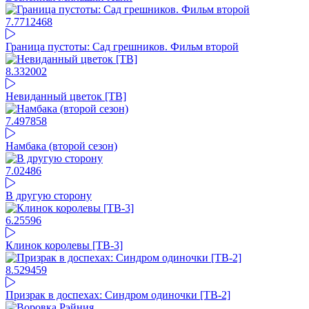
7.77
12468
Граница пустоты: Сад грешников. Фильм второй
8.3
32002
Невиданный цветок [ТВ]
7.49
7858
Намбака (второй сезон)
7.02
486
В другую сторону
6.25
596
Клинок королевы [ТВ-3]
8.52
9459
Призрак в доспехах: Синдром одиночки [ТВ-2]