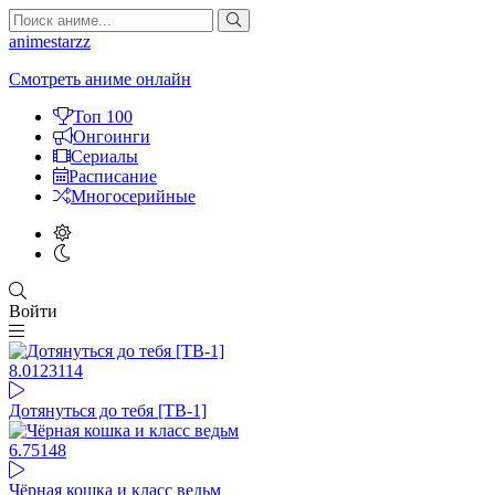
animestarzz
Смотреть аниме онлайн
Топ 100
Онгоинги
Сериалы
Расписание
Многосерийные
Войти
8.01
23114
Дотянуться до тебя [ТВ-1]
6.75
148
Чёрная кошка и класс ведьм