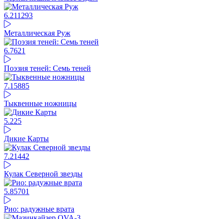
6.21
1293
Металлическая Руж
6.76
21
Поэзия теней: Семь теней
7.15
885
Тыквенные ножницы
5.2
25
Дикие Карты
7.21
442
Кулак Северной звезды
5.85
701
Рио: радужные врата