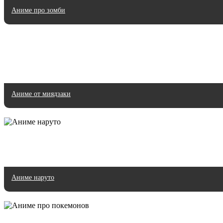
Аниме про зомби
Аниме от миядзаки
Аниме наруто