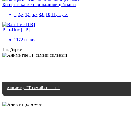
Контратака женщины-полицейского
1,2,3,4,5,6,7,8,9,10,11,12,13
Ван-Пис [ТВ]
1172 серия
Подборки
Аниме где ГГ самый сильный