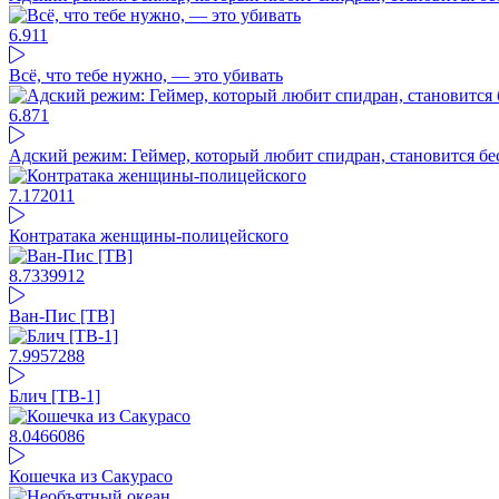
6.91
1
Всё, что тебе нужно, — это убивать
6.87
1
Адский режим: Геймер, который любит спидран, становится б
7.17
2011
Контратака женщины-полицейского
8.73
39912
Ван-Пис [ТВ]
7.99
57288
Блич [ТВ-1]
8.04
66086
Кошечка из Сакурасо