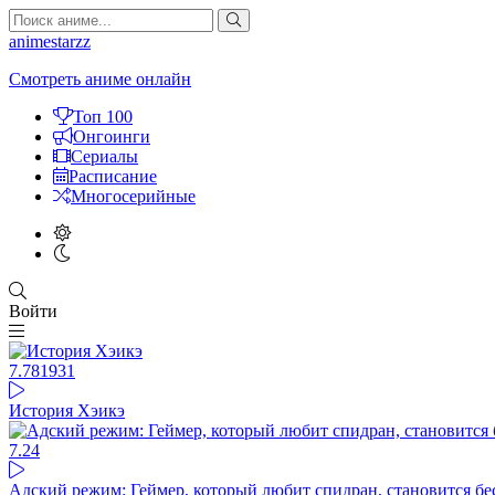
animestarzz
Смотреть аниме онлайн
Топ 100
Онгоинги
Сериалы
Расписание
Многосерийные
Войти
7.78
1931
История Хэикэ
7.24
Адский режим: Геймер, который любит спидран, становится б