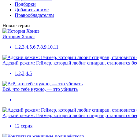
Подборки
Добавить аниме
Правообладателям
Новые серии
История Хэикэ
1,2,3,4,5,6,7,8,9,10,11
Адский режим: Геймер, который любит спидран, становится б
1,2,3,4,5
Всё, что тебе нужно, — это убивать
Адский режим: Геймер, который любит спидран, становится б
12 серия