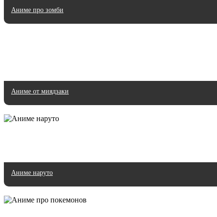
Аниме про зомби
Аниме от миядзаки
Аниме наруто