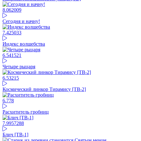
8.06
2009
Сегодня и начну!
7.42
5033
Индекс волшебства
6.54
1521
Четыре рыцаря
6.53
215
Космический линкор Тирамису [ТВ-2]
6.77
8
Расхититель гробниц
7.99
57288
Блич [ТВ-1]