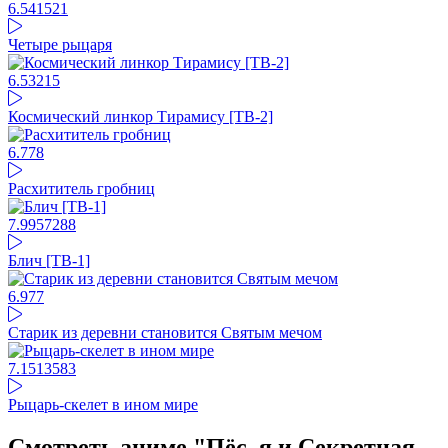
6.54
1521
Четыре рыцаря
6.53
215
Космический линкор Тирамису [ТВ-2]
6.77
8
Расхититель гробниц
7.99
57288
Блич [ТВ-1]
6.97
7
Старик из деревни становится Святым мечом
7.15
13583
Рыцарь-скелет в ином мире
Смотреть аниме "Пёс, я и Секретная