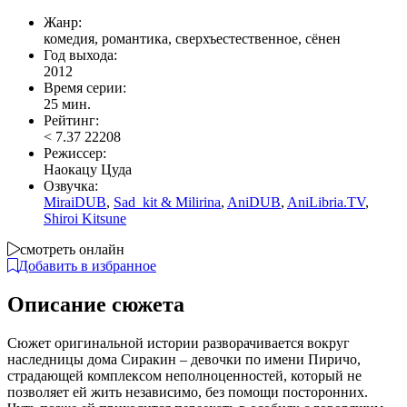
Жанр:
комедия, романтика, сверхъестественное, сёнен
Год выхода:
2012
Время серии:
25 мин.
Рейтинг:
<
7.37
22208
Режиссер:
Наокацу Цуда
Озвучка:
MiraiDUB
,
Sad_kit & Milirina
,
AniDUB
,
AniLibria.TV
,
Shiroi Kitsune
смотреть онлайн
Добавить в избранное
Описание сюжета
Сюжет оригинальной истории разворачивается вокруг
наследницы дома Сиракин – девочки по имени Пиричо,
страдающей комплексом неполноценностей, который не
позволяет ей жить независимо, без помощи посторонних.