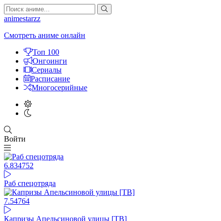
animestarzz
Смотреть аниме онлайн
Топ 100
Онгоинги
Сериалы
Расписание
Многосерийные
Войти
6.83
4752
Раб спецотряда
7.54
764
Капризы Апельсиновой улицы [ТВ]