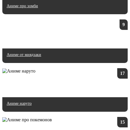
Аниме про зомби
9
Аниме от миядзаки
17
Аниме наруто
15