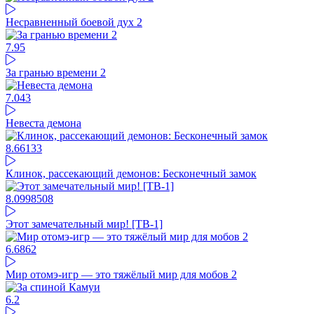
Несравненный боевой дух 2
7.95
За гранью времени 2
7.04
3
Невеста демона
8.66
133
Клинок, рассекающий демонов: Бесконечный замок
8.09
98508
Этот замечательный мир! [ТВ-1]
6.68
62
Мир отомэ-игр — это тяжёлый мир для мобов 2
6.2