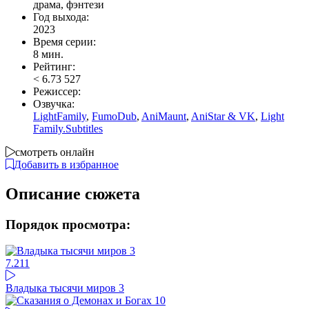
драма, фэнтези
Год выхода:
2023
Время серии:
8 мин.
Рейтинг:
<
6.73
527
Режиссер:
Озвучка:
LightFamily
,
FumoDub
,
AniMaunt
,
AniStar & VK
,
Light
Family.Subtitles
смотреть онлайн
Добавить в избранное
Описание сюжета
Порядок просмотра:
7.2
11
Владыка тысячи миров 3