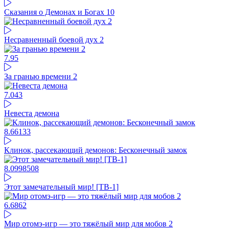
Сказания о Демонах и Богах 10
Несравненный боевой дух 2
7.95
За гранью времени 2
7.04
3
Невеста демона
8.66
133
Клинок, рассекающий демонов: Бесконечный замок
8.09
98508
Этот замечательный мир! [ТВ-1]
6.68
62
Мир отомэ-игр — это тяжёлый мир для мобов 2