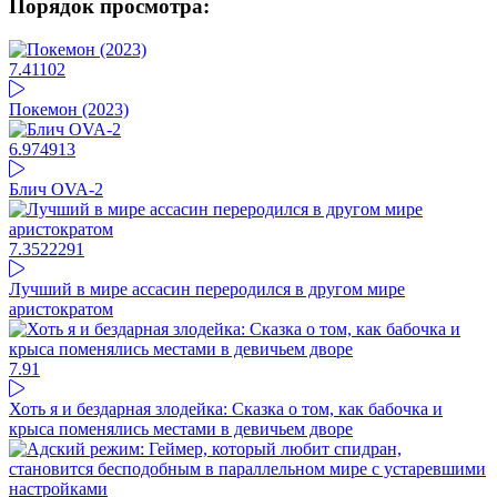
Порядок просмотра:
7.41
102
Покемон (2023)
6.97
4913
Блич OVA-2
7.35
22291
Лучший в мире ассасин переродился в другом мире
аристократом
7.9
1
Хоть я и бездарная злодейка: Сказка о том, как бабочка и
крыса поменялись местами в девичьем дворе