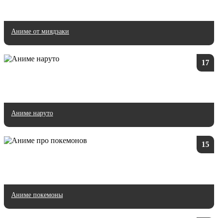
Аниме от миядзаки
17
Аниме наруто
15
Аниме покемоны