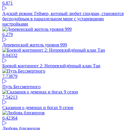
6.87
1
Адский режим: Геймер, который любит спидран, становится
бесподобным в параллельном мире с устаревшими
настройками
6.27
9
Деревенский житель уровня 999
8.04
332
Боевой континент 2: Непревзойдённый клан Тан
7.73
879
Путь Бессмертного
7.54
213
Сказания о демонах и богах 9 сезон
6.42
364
Любовь близнецов