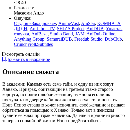
<
8
40
Режиссер:
Масаоми Андо
Озвучка:
Студия «Закадровая»
,
AnimeVost
,
AniStar
,
КОМНАТА
ДИДИ
,
AniLibria.TV
,
SHIZA Project
,
AniDUB
,
Ушастая
озвучка
,
AniBaza
,
Studio Band
,
JAM
,
AniDub Online
,
Anything Group
,
SamuraiDUB
,
Freedub Studio
,
DubClub
,
Crunchyroll.Subtitles
смотреть онлайн
Добавить в избранное
Описание сюжета
В академии Камомэ есть семь тайн, и одну из них зовут
Ханако. Призрак, обитающий на третьем этаже старого
корпуса, исполнит любое желание, нужно всего лишь
постучать по дверце кабинки женского туалета и позвать.
Нэнэ Ясиро страшно хочет исполнить своё желание и решает
обратиться за помощью к Ханако. Только вот в женском
туалете её ждал призрак мальчика. Да ещё и крайне игривого -
теперь о спокойной жизни Нэнэ придётся забыть.