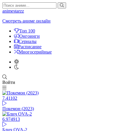
animestarzz
Смотреть аниме онлайн
Топ 100
Онгоинги
Сериалы
Расписание
Многосерийные
Войти
7.41
102
Покемон (2023)
6.97
4913
Блич OVA-2