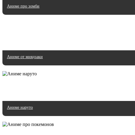
Аниме про зомби
Аниме от миядзаки
Аниме наруто