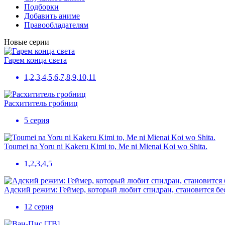
Подборки
Добавить аниме
Правообладателям
Новые серии
Гарем конца света
1,2,3,4,5,6,7,8,9,10,11
Расхититель гробниц
5 серия
Toumei na Yoru ni Kakeru Kimi to, Me ni Mienai Koi wo Shita.
1,2,3,4,5
Адский режим: Геймер, который любит спидран, становится б
12 серия