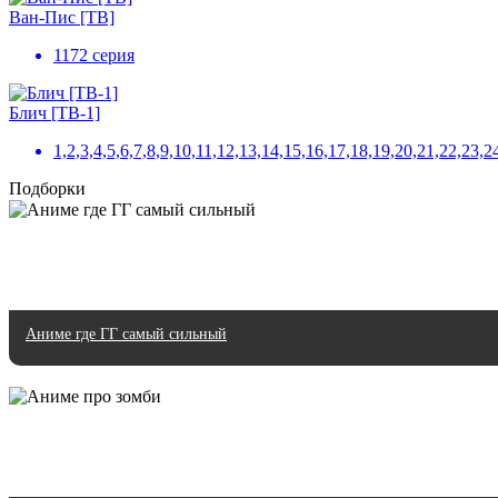
Ван-Пис [ТВ]
1172 серия
Блич [ТВ-1]
1,2,3,4,5,6,7,8,9,10,11,12,13,14,15,16,17,18,19,20,21,22,
Подборки
Аниме где ГГ самый сильный