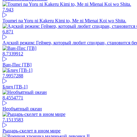
7.94
3
Toumei na Yoru ni Kakeru Kimi to, Me ni Mienai Koi wo Shita.
6.87
1
Адский режим: Геймер, который любит спидран, становится б
8.73
39912
Ван-Пис [ТВ]
7.99
57288
Блич [ТВ-1]
8.45
54771
Необъятный океан
7.15
13583
Рыцарь-скелет в ином мире