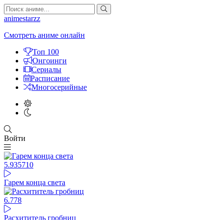
animestarzz
Смотреть аниме онлайн
Топ 100
Онгоинги
Сериалы
Расписание
Многосерийные
Войти
5.93
5710
Гарем конца света
6.77
8
Расхититель гробниц