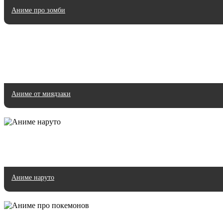
Аниме про зомби
Аниме от миядзаки
Аниме наруто