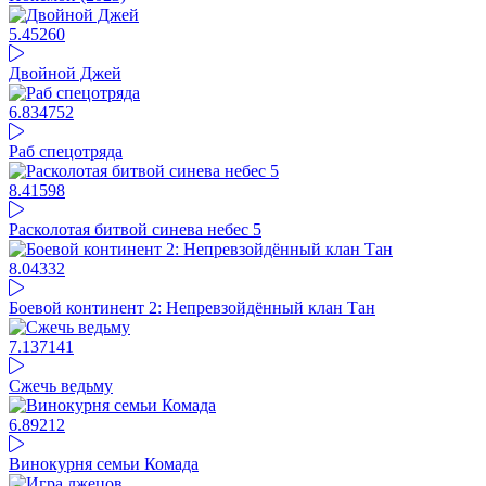
5.45
260
Двойной Джей
6.83
4752
Раб спецотряда
8.41
598
Расколотая битвой синева небес 5
8.04
332
Боевой континент 2: Непревзойдённый клан Тан
7.13
7141
Сжечь ведьму
6.89
212
Винокурня семьи Комада