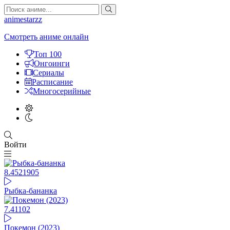
animestarzz
Смотреть аниме онлайн
Топ 100
Онгоинги
Сериалы
Расписание
Многосерийные
Войти
8.45
21905
Рыбка-бананка
7.41
102
Покемон (2023)