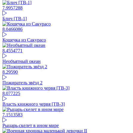
7.99
57288
Блич [ТВ-1]
8.04
66086
Кошечка из Сакурасо
8.45
54771
Необъятный океан
8.29
590
Пожиратель звёзд 2
8.07
7225
Власть книжного червя [ТВ-3]
7.15
13583
Рыцарь-скелет в ином мире