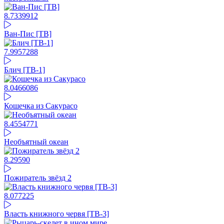
8.73
39912
Ван-Пис [ТВ]
7.99
57288
Блич [ТВ-1]
8.04
66086
Кошечка из Сакурасо
8.45
54771
Необъятный океан
8.29
590
Пожиратель звёзд 2
8.07
7225
Власть книжного червя [ТВ-3]