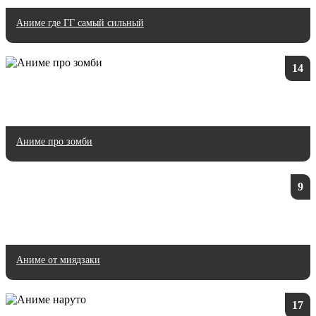
Аниме где ГГ самый сильный
14
Аниме про зомби
9
Аниме от миядзаки
17