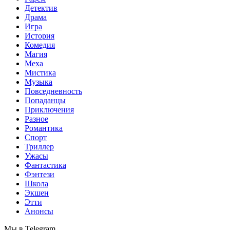
Детектив
Драма
Игра
История
Комедия
Магия
Меха
Мистика
Музыка
Повседневность
Попаданцы
Приключения
Разное
Романтика
Спорт
Триллер
Ужасы
Фантастика
Фэнтези
Школа
Экшен
Этти
Анонсы
Мы в Telegram