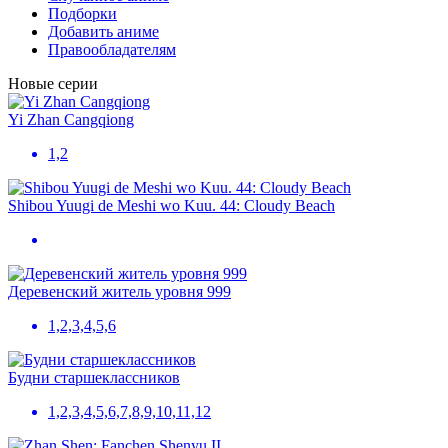
Подборки
Добавить аниме
Правообладателям
Новые серии
Yi Zhan Cangqiong
1,2
Shibou Yuugi de Meshi wo Kuu. 44: Cloudy Beach
Деревенский житель уровня 999
1,2,3,4,5,6
Будни старшеклассников
1,2,3,4,5,6,7,8,9,10,11,12