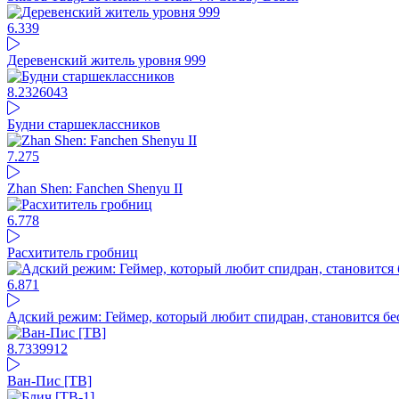
6.33
9
Деревенский житель уровня 999
8.23
26043
Будни старшеклассников
7.27
5
Zhan Shen: Fanchen Shenyu II
6.77
8
Расхититель гробниц
6.87
1
Адский режим: Геймер, который любит спидран, становится б
8.73
39912
Ван-Пис [ТВ]