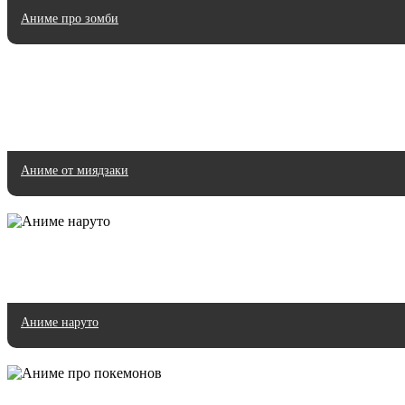
Аниме про зомби
Аниме от миядзаки
Аниме наруто