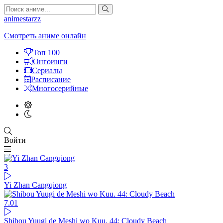
animestarzz
Смотреть аниме онлайн
Топ 100
Онгоинги
Сериалы
Расписание
Многосерийные
Войти
3
Yi Zhan Cangqiong
7.01
Shibou Yuugi de Meshi wo Kuu. 44: Cloudy Beach