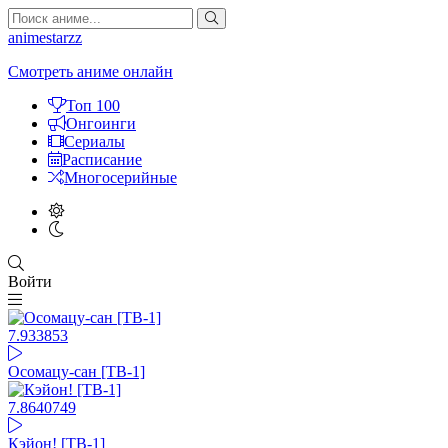
animestarzz
Смотреть аниме онлайн
Топ 100
Онгоинги
Сериалы
Расписание
Многосерийные
Войти
7.93
3853
Осомацу-сан [ТВ-1]
7.86
40749
Кэйон! [ТВ-1]