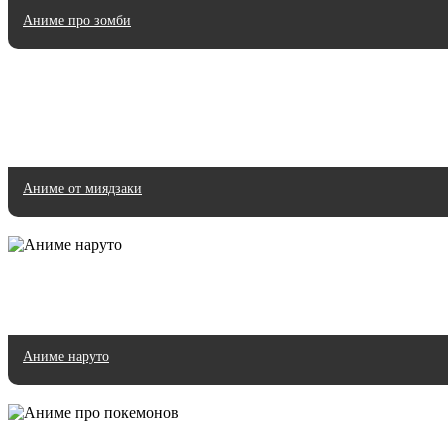
Аниме про зомби
Аниме от миядзаки
Аниме наруто