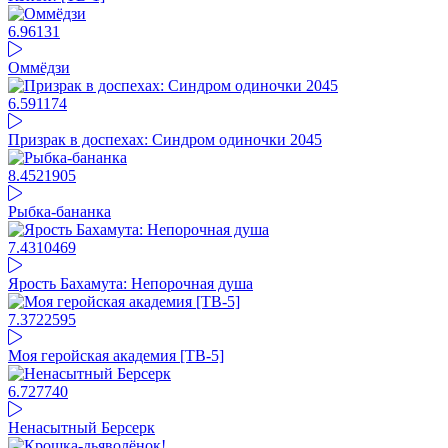
6.96
131
Оммёдзи
6.59
1174
Призрак в доспехах: Синдром одиночки 2045
8.45
21905
Рыбка-бананка
7.43
10469
Ярость Бахамута: Непорочная душа
7.37
22595
Моя геройская академия [ТВ-5]
6.72
7740
Ненасытный Берсерк