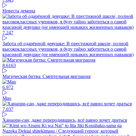
Невеста демона
7.24
7
Забота об одарённой девушке: В престижной школе, полной
высококлассных учеников, я буду тайно заботиться о самой
красивой девушке (не имеющей никаких жизненных навыков)
8.6
163
Магическая битва: Смертельная миграция
6.97
2
Mao
7.03
7
Ханаори-сан, даже переродившись, всё равно хочет драться