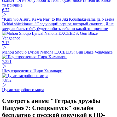
6.77
"Kimi wo Aisuru Ki wa Nai" to Itta Jiki Koushaku-sama ga Nazeka
Dekiai shitekimasu / Следующий герцог, который скажет: „Я не
хочу любить тебя“, будет любить тебя по какой-то причине
7.1
3
Mahou Shoujo Lyrical Nanoha EXCEEDS: Gun Blaze Vengeance
7.22
1
Шоу взросления: Цирк Химавари
7.85
2
Цугаи загробного мира
Смотреть аниме "Тетрадь дружбы
Нацумэ 7: Спецвыпуск" онлайн
бесплатно с русской озвучкой в HD-