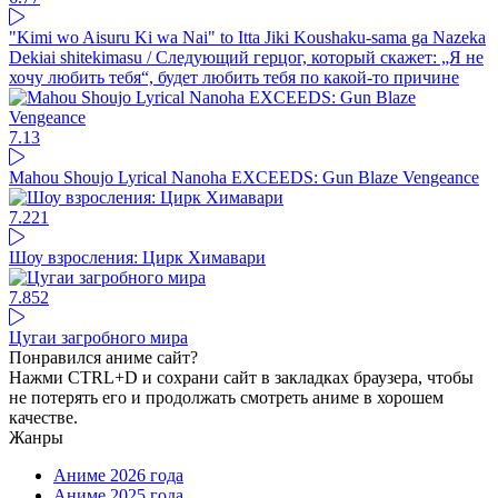
"Kimi wo Aisuru Ki wa Nai" to Itta Jiki Koushaku-sama ga Nazeka
Dekiai shitekimasu / Следующий герцог, который скажет: „Я не
хочу любить тебя“, будет любить тебя по какой-то причине
7.1
3
Mahou Shoujo Lyrical Nanoha EXCEEDS: Gun Blaze Vengeance
7.22
1
Шоу взросления: Цирк Химавари
7.85
2
Цугаи загробного мира
Понравился аниме сайт?
Нажми CTRL+D и сохрани сайт в закладках браузера, чтобы
не потерять его и продолжать смотреть аниме в хорошем
качестве.
Жанры
Аниме 2026 года
Аниме 2025 года