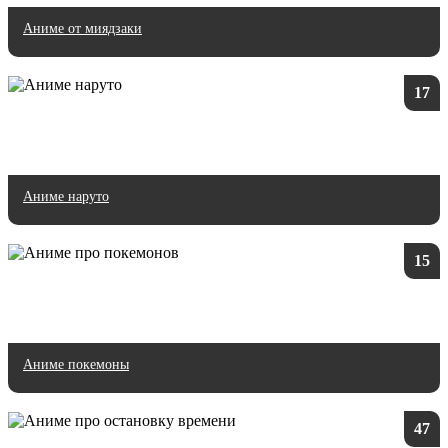
Аниме от миядзаки
17
Аниме наруто
15
Аниме покемоны
47