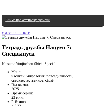
Аниме про остановку времени
СМОТРЕТЬ ВСЕ
Тетрадь дружбы Нацумэ 7:
Спецвыпуск
Natsume Yuujinchou Shichi Special
Жанр:
иясикэй, мифология, повседневность,
сверхъестественное, сёдзё
Год выхода:
2025
Время серии:
23 мин.
Рейтинг:
<
7.32
1