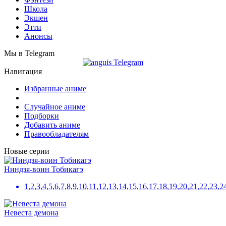
Школа
Экшен
Этти
Анонсы
Мы в Telegram
Навигация
Избранные аниме
Случайное аниме
Подборки
Добавить аниме
Правообладателям
Новые серии
Ниндзя-воин Тобикагэ
1,2,3,4,5,6,7,8,9,10,11,12,13,14,15,16,17,18,19,20,21,22,23,
Невеста демона