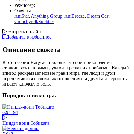
Режиссер:
Озвучка:
AniStar
,
Anything Group
,
AniBreeze
,
Dream Cast
,
Crunchyroll.Subtitles
смотреть онлайн
Добавить в избранное
Описание сюжета
В этой серии Нацуме продолжает свои приключения,
сталкиваясь с новыми духами и решая их проблемы. Каждый
эпизод раскрывает новые грани мира, где люди и духи
переплетаются в сложных отношениях, а дружба и верность
играют ключевую роль.
Порядок просмотра:
6.94
194
Ниндзя-воин Тобикагэ
7.04
3