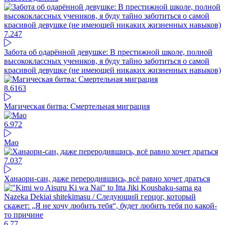
7.24
7
Забота об одарённой девушке: В престижной школе, полной
высококлассных учеников, я буду тайно заботиться о самой
красивой девушке (не имеющей никаких жизненных навыков)
8.6
163
Магическая битва: Смертельная миграция
6.97
2
Mao
7.03
7
Ханаори-сан, даже переродившись, всё равно хочет драться
6.77