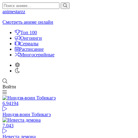
animestarzz
Смотреть аниме онлайн
Топ 100
Онгоинги
Сериалы
Расписание
Многосерийные
Войти
6.94
194
Ниндзя-воин Тобикагэ
7.04
3
Невеста демона