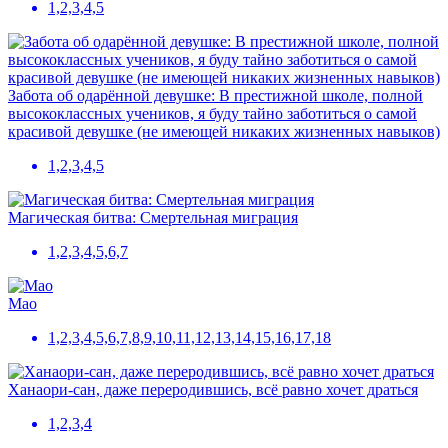
1,2,3,4,5
Забота об одарённой девушке: В престижной школе, полной
высококлассных учеников, я буду тайно заботиться о самой
красивой девушке (не имеющей никаких жизненных навыков)
1,2,3,4,5
Магическая битва: Смертельная миграция
1,2,3,4,5,6,7
Mao
1,2,3,4,5,6,7,8,9,10,11,12,13,14,15,16,17,18
Ханаори-сан, даже переродившись, всё равно хочет драться
1,2,3,4