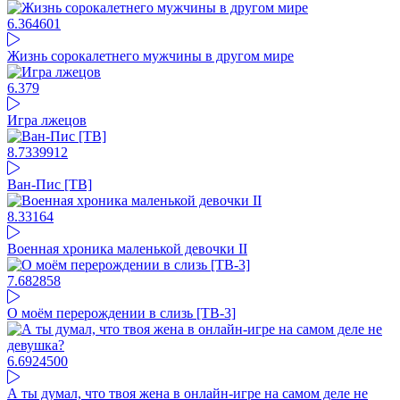
6.36
4601
Жизнь сорокалетнего мужчины в другом мире
6.37
9
Игра лжецов
8.73
39912
Ван-Пис [ТВ]
8.33
164
Военная хроника маленькой девочки II
7.68
2858
О моём перерождении в слизь [ТВ-3]
6.69
24500
А ты думал, что твоя жена в онлайн-игре на самом деле не