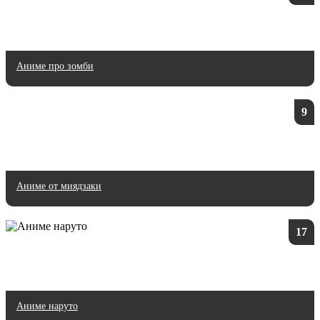
Аниме про зомби
9
Аниме от миядзаки
17
Аниме наруто