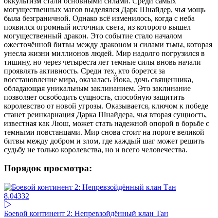
оккультизм стали основными силами. Среди самых
могущественных магов выделялся Дарк Шнайдер, чья мощь
была безграничной. Однако всё изменилось, когда с неба
появился огромный источник света, из которого вышел
могущественный дракон. Это событие стало началом
ожесточённой битвы между драконом и силами тьмы, которая
унесла жизни миллионов людей. Мир надолго погрузился в
тишину, но через четыреста лет темные силы вновь начали
проявлять активность. Среди тех, кто борется за
восстановление мира, оказалась Йока, дочь священника,
обладающая уникальным заклинанием. Это заклинание
позволяет освободить сущность, способную защитить
королевство от новой угрозы. Оказывается, ключом к победе
станет реинкарнация Дарка Шнайдера, чья вторая сущность,
известная как Люш, может стать надежной опорой в борьбе с
темными повстанцами. Мир снова стоит на пороге великой
битвы между добром и злом, где каждый шаг может решить
судьбу не только королевства, но и всего человечества.
Порядок просмотра:
8.04
332
Боевой континент 2: Непревзойдённый клан Тан