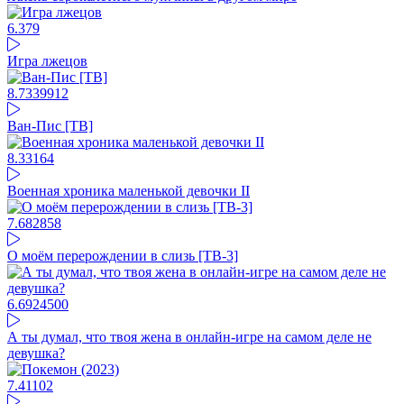
6.37
9
Игра лжецов
8.73
39912
Ван-Пис [ТВ]
8.33
164
Военная хроника маленькой девочки II
7.68
2858
О моём перерождении в слизь [ТВ-3]
6.69
24500
А ты думал, что твоя жена в онлайн-игре на самом деле не
девушка?
7.41
102