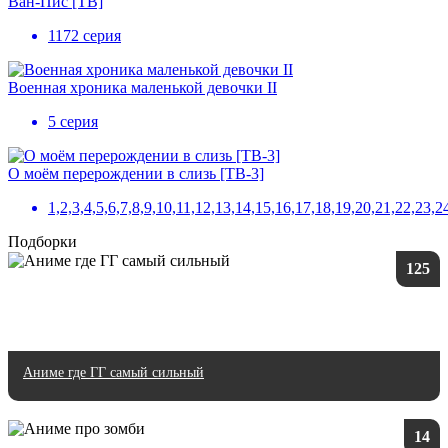
Ван-Пис [ТВ]
1172 серия
Военная хроника маленькой девочки II
5 серия
О моём перерождении в слизь [ТВ-3]
1,2,3,4,5,6,7,8,9,10,11,12,13,14,15,16,17,18,19,20,21,22,23,2
Подборки
125
Аниме где ГГ самый сильный
14