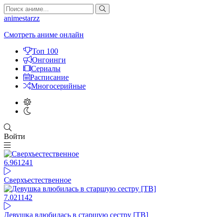
animestarzz
Смотреть аниме онлайн
Топ 100
Онгоинги
Сериалы
Расписание
Многосерийные
Войти
6.96
1241
Сверхъестественное
7.02
1142
Девушка влюбилась в старшую сестру [ТВ]