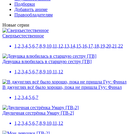
Подборки
Добавить аниме
Правообладателям
Новые серии
Сверхъестественное
1,2,3,4,5,6,7,8,9,10,11,12,13,14,15,16,17,18,19,20,21,22
Девушка влюбилась в старшую сестру [ТВ]
1,2,3,4,5,6,7,8,9,10,11,12
В джунглях всё было хорошо, пока не пришла Гуу: Финал
1,2,3,4,5,6,7
Двуличная сестрёнка Умару [ТВ-2]
1,2,3,4,5,6,7,8,9,10,11,12