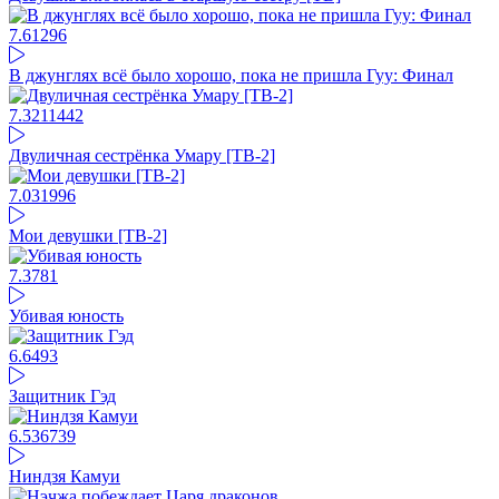
7.61
296
В джунглях всё было хорошо, пока не пришла Гуу: Финал
7.32
11442
Двуличная сестрёнка Умару [ТВ-2]
7.03
1996
Мои девушки [ТВ-2]
7.37
81
Убивая юность
6.64
93
Защитник Гэд
6.53
6739
Ниндзя Камуи