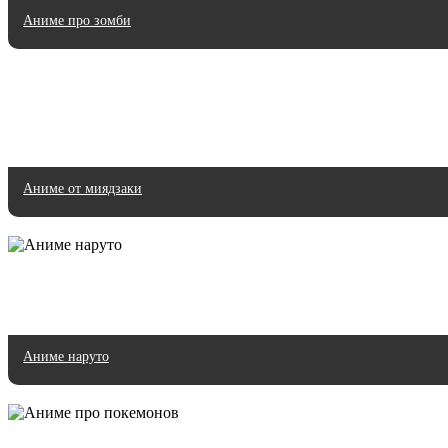
Аниме про зомби
Аниме от миядзаки
Аниме наруто