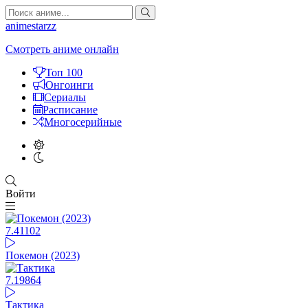
animestarzz
Смотреть аниме онлайн
Топ 100
Онгоинги
Сериалы
Расписание
Многосерийные
Войти
7.41
102
Покемон (2023)
7.19
864
Тактика