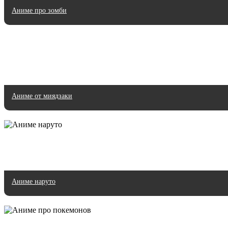
Аниме про зомби
Аниме от миядзаки
Аниме наруто