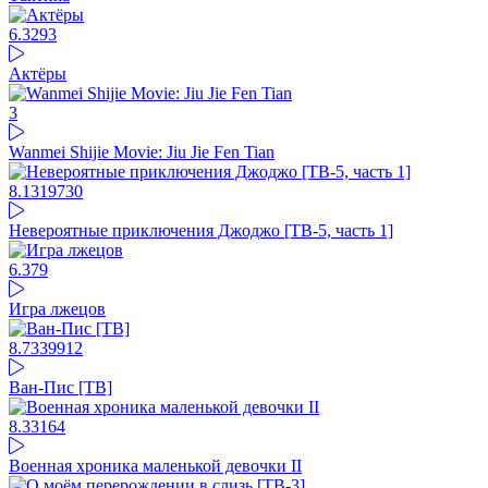
6.3
293
Актёры
3
Wanmei Shijie Movie: Jiu Jie Fen Tian
8.13
19730
Невероятные приключения Джоджо [ТВ-5, часть 1]
6.37
9
Игра лжецов
8.73
39912
Ван-Пис [ТВ]
8.33
164
Военная хроника маленькой девочки II