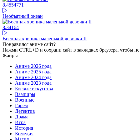
8.45
54771
Необъятный океан
8.34
164
Военная хроника маленькой девочки II
Понравился аниме сайт?
Нажми CTRL+D и сохрани сайт в закладках браузера, чтобы не 
Жанры
Аниме 2026 года
Аниме 2025 года
Аниме 2024 года
Аниме 2023 года
Боевые искусства
Вампиры
Военные
Гарем
Детектив
Драма
Игра
История
Комедия
Магия