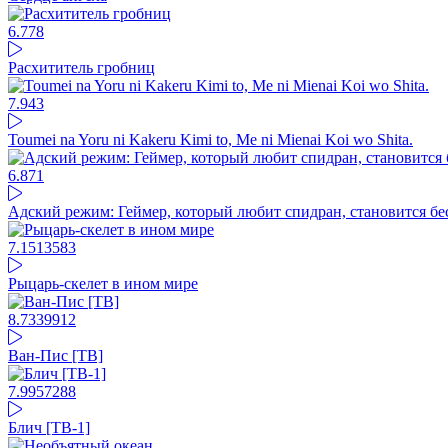
6.77
8
Расхититель гробниц
7.94
3
Toumei na Yoru ni Kakeru Kimi to, Me ni Mienai Koi wo Shita.
6.87
1
Адский режим: Геймер, который любит спидран, становится б
7.15
13583
Рыцарь-скелет в ином мире
8.73
39912
Ван-Пис [ТВ]
7.99
57288
Блич [ТВ-1]