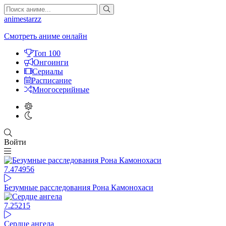
animestarzz
Смотреть аниме онлайн
Топ 100
Онгоинги
Сериалы
Расписание
Многосерийные
Войти
7.47
4956
Безумные расследования Рона Камонохаси
7.25
215
Сердце ангела