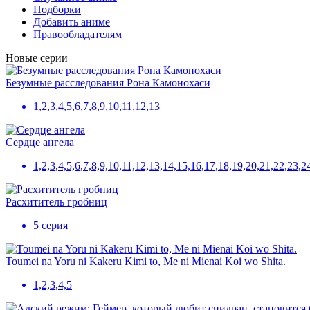
Подборки
Добавить аниме
Правообладателям
Новые серии
Безумные расследования Рона Камонохаси
1,2,3,4,5,6,7,8,9,10,11,12,13
Сердце ангела
1,2,3,4,5,6,7,8,9,10,11,12,13,14,15,16,17,18,19,20,21,22,23,
Расхититель гробниц
5 серия
Toumei na Yoru ni Kakeru Kimi to, Me ni Mienai Koi wo Shita.
1,2,3,4,5