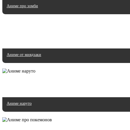
Аниме про зомби
Аниме от миядзаки
Аниме наруто