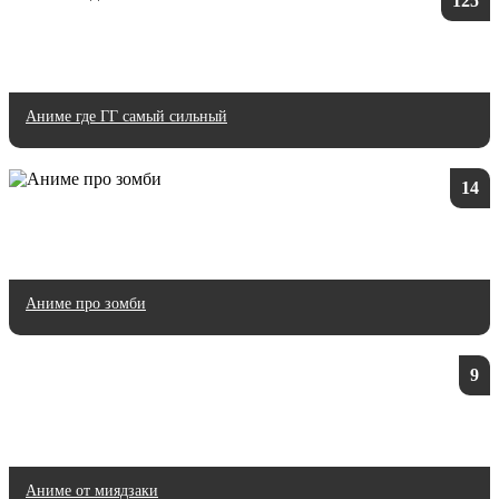
125
Аниме где ГГ самый сильный
14
Аниме про зомби
9
Аниме от миядзаки