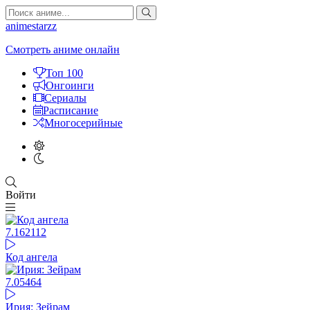
animestarzz
Смотреть аниме онлайн
Топ 100
Онгоинги
Сериалы
Расписание
Многосерийные
Войти
7.16
2112
Код ангела
7.05
464
Ирия: Зейрам