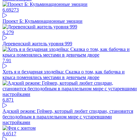
6.69
273
Проект Б: Кульминационные эмоции
6.27
9
Деревенский житель уровня 999
7.9
1
Хоть я и бездарная злодейка: Сказка о том, как бабочка и
крыса поменялись местами в девичьем дворе
6.87
1
Адский режим: Геймер, который любит спидран, становится
бесподобным в параллельном мире с устаревшими
настройками
6.65
17