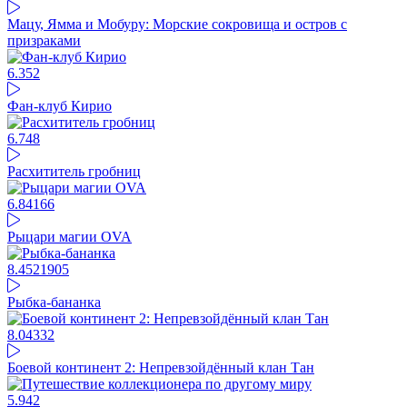
Мацу, Ямма и Мобуру: Морские сокровища и остров с
призраками
6.35
2
Фан-клуб Кирио
6.74
8
Расхититель гробниц
6.84
166
Рыцари магии OVA
8.45
21905
Рыбка-бананка
8.04
332
Боевой континент 2: Непревзойдённый клан Тан
5.94
2