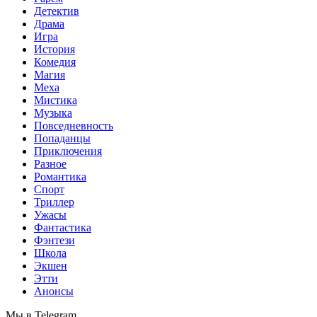
Детектив
Драма
Игра
История
Комедия
Магия
Меха
Мистика
Музыка
Повседневность
Попаданцы
Приключения
Разное
Романтика
Спорт
Триллер
Ужасы
Фантастика
Фэнтези
Школа
Экшен
Этти
Анонсы
Мы в Telegram