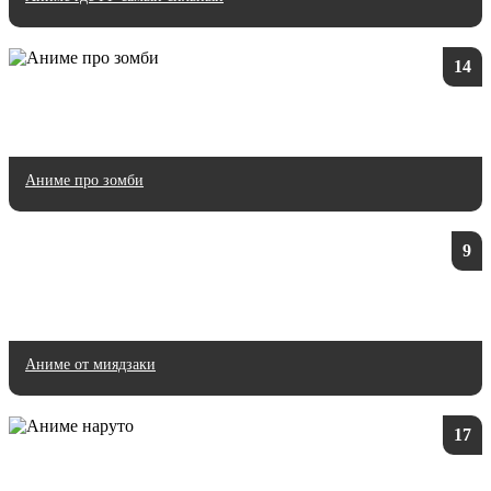
14
Аниме про зомби
9
Аниме от миядзаки
17