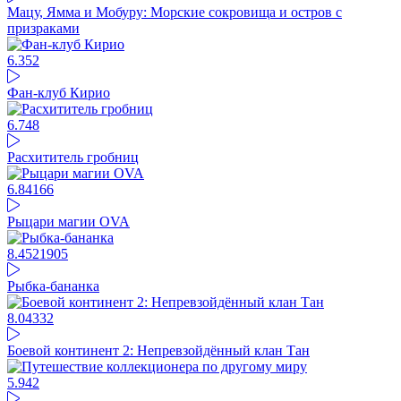
Мацу, Ямма и Мобуру: Морские сокровища и остров с
призраками
6.35
2
Фан-клуб Кирио
6.74
8
Расхититель гробниц
6.84
166
Рыцари магии OVA
8.45
21905
Рыбка-бананка
8.04
332
Боевой континент 2: Непревзойдённый клан Тан
5.94
2