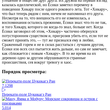
утешение в обществе друг друга. Их дружба на первый взгляд
казалась идиллической, но Ёсики заметил перемену в
поведении Хикару после одного рокового лета. Тот «Хикару»,
что был теперь рядом с ним, ничем не напоминал его друга.
Несмотря на то, что внешность его не изменилась, а
воспоминания остались прежними, Ёсики знал: что-то не так,
и того Хикару, которого он когда-то знал, больше нет. Когда
Ёсики заговорил об этом, «Хикару» частично обернулся
потусторонним существом и, пригрозив убить его, если тот не
сможет принять это, — тут же признался ему в любви.
Сраженный горем и не в силах расстаться с лучшим другом,
Ёсики изо всех сил пытается жить дальше, но сам не замечает,
как сближается с новым «Хикару». В то же время на их
деревню одно за другим обрушиваются странные
происшествия, сея вокруг тревогу и хаос.
Порядок просмотра:
7.1
298
Перекати-поле Цукикагэ Ран
5.0
14