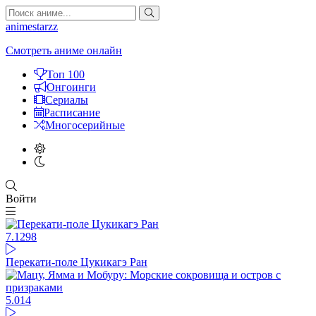
animestarzz
Смотреть аниме онлайн
Топ 100
Онгоинги
Сериалы
Расписание
Многосерийные
Войти
7.1
298
Перекати-поле Цукикагэ Ран
5.0
14