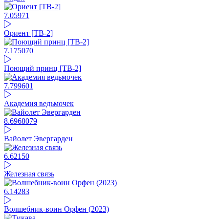
7.05
971
Ориент [ТВ-2]
7.17
5070
Поющий принц [ТВ-2]
7.79
9601
Академия ведьмочек
8.69
68079
Вайолет Эвергарден
6.62
150
Железная связь
6.14
283
Волшебник-воин Орфен (2023)