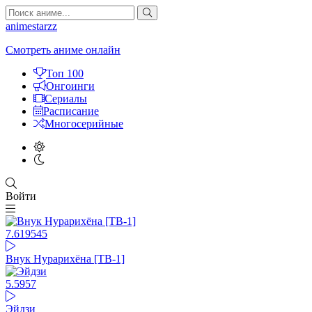
animestarzz
Смотреть аниме онлайн
Топ 100
Онгоинги
Сериалы
Расписание
Многосерийные
Войти
7.61
9545
Внук Нурарихёна [ТВ-1]
5.59
57
Эйдзи