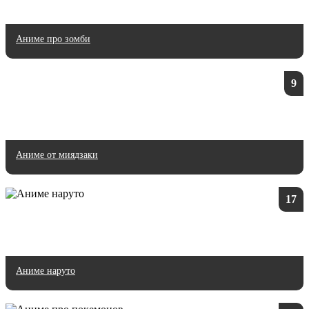
Аниме про зомби
9
Аниме от миядзаки
17
Аниме наруто