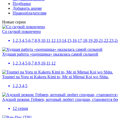
Подборки
Добавить аниме
Правообладателям
Новые серии
Со скукой покончено
1,2,3,4,5,6,7,8,9,10,11,12,13,14,15,16,17,18,19,20,21,22,23,2
Худшая работа «оценщика» оказалась самой сильной
1,2,3,4,5,6,7,8,9,10,11,12
Toumei na Yoru ni Kakeru Kimi to, Me ni Mienai Koi wo Shita.
1,2,3,4,5
Адский режим: Геймер, который любит спидран, становится б
12 серия