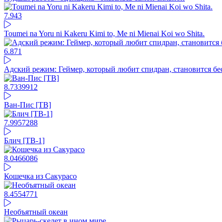
7.94
3
Toumei na Yoru ni Kakeru Kimi to, Me ni Mienai Koi wo Shita.
6.87
1
Адский режим: Геймер, который любит спидран, становится б
8.73
39912
Ван-Пис [ТВ]
7.99
57288
Блич [ТВ-1]
8.04
66086
Кошечка из Сакурасо
8.45
54771
Необъятный океан