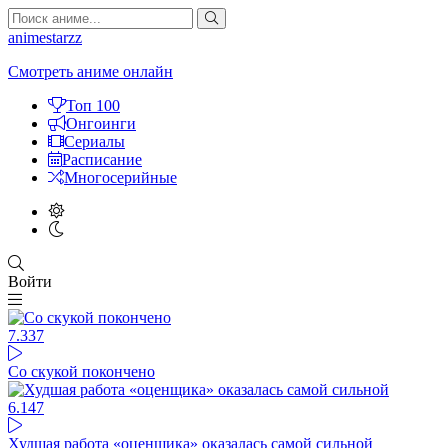
animestarzz
Смотреть аниме онлайн
Топ 100
Онгоинги
Сериалы
Расписание
Многосерийные
Войти
7.3
37
Со скукой покончено
6.14
7
Худшая работа «оценщика» оказалась самой сильной