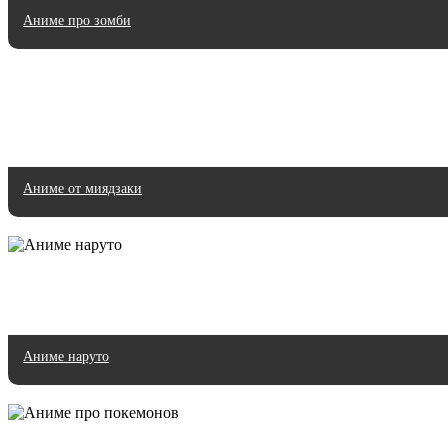
Аниме про зомби
Аниме от миядзаки
Аниме наруто