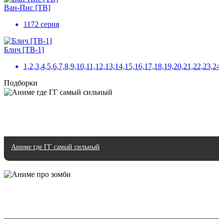
Ван-Пис [ТВ]
1172 серия
Блич [ТВ-1]
1,2,3,4,5,6,7,8,9,10,11,12,13,14,15,16,17,18,19,20,21,22,
Подборки
Аниме где ГГ самый сильный