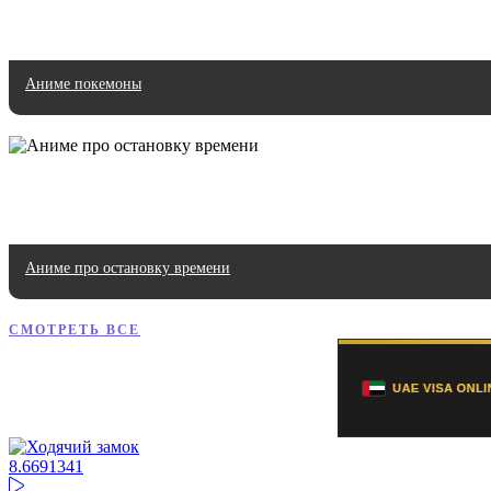
Аниме покемоны
Аниме про остановку времени
СМОТРЕТЬ ВСЕ
8.66
91341