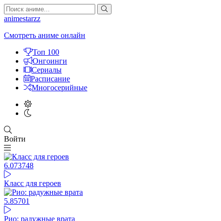
animestarzz
Смотреть аниме онлайн
Топ 100
Онгоинги
Сериалы
Расписание
Многосерийные
Войти
6.07
3748
Класс для героев
5.85
701
Рио: радужные врата