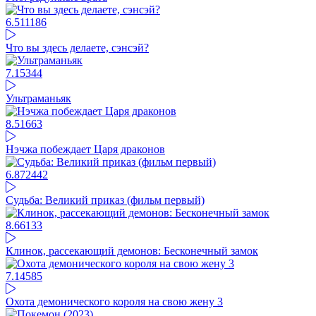
6.5
11186
Что вы здесь делаете, сэнсэй?
7.15
344
Ультраманьяк
8.51
663
Нэчжа побеждает Царя драконов
6.87
2442
Судьба: Великий приказ (фильм первый)
8.66
133
Клинок, рассекающий демонов: Бесконечный замок
7.14
585
Охота демонического короля на свою жену 3