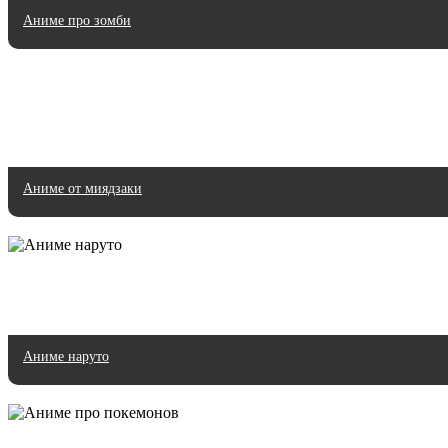
Аниме про зомби
Аниме от миядзаки
Аниме наруто