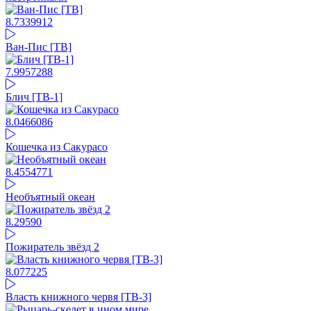
8.73
39912
Ван-Пис [ТВ]
7.99
57288
Блич [ТВ-1]
8.04
66086
Кошечка из Сакурасо
8.45
54771
Необъятный океан
8.29
590
Пожиратель звёзд 2
8.07
7225
Власть книжного червя [ТВ-3]