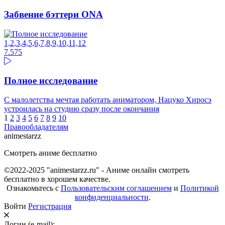
Забвение бэттери ONA
1,2,3,4,5,6,7,8,9,10,11,12
7.57
5
Полное исследование
С малолетства мечтая работать аниматором, Нацуко Хиросэ
устроилась на студию сразу после окончания
1
2
3
4
5
6
7
8
9
10
Правообладателям
animestarzz
Смотреть аниме бесплатно
©2022-2025 "animestarzz.ru" - Аниме онлайн смотреть
бесплатно в хорошем качестве.
Ознакомьтесь с
Пользовательским соглашением
и
Политикой
конфиденциальности
.
Войти
Регистрация
Логин (e-mail):