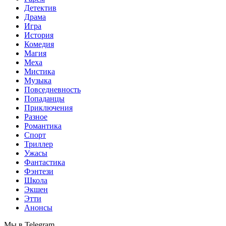
Детектив
Драма
Игра
История
Комедия
Магия
Меха
Мистика
Музыка
Повседневность
Попаданцы
Приключения
Разное
Романтика
Спорт
Триллер
Ужасы
Фантастика
Фэнтези
Школа
Экшен
Этти
Анонсы
Мы в Telegram