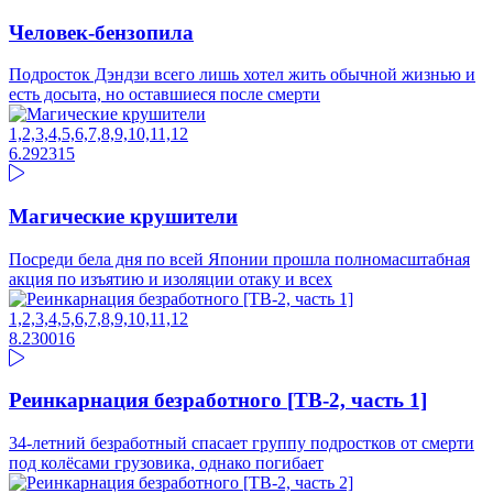
Человек-бензопила
Подросток Дэндзи всего лишь хотел жить обычной жизнью и
есть досыта, но оставшиеся после смерти
1,2,3,4,5,6,7,8,9,10,11,12
6.29
2315
Магические крушители
Посреди бела дня по всей Японии прошла полномасштабная
акция по изъятию и изоляции отаку и всех
1,2,3,4,5,6,7,8,9,10,11,12
8.2
30016
Реинкарнация безработного [ТВ-2, часть 1]
34-летний безработный спасает группу подростков от смерти
под колёсами грузовика, однако погибает