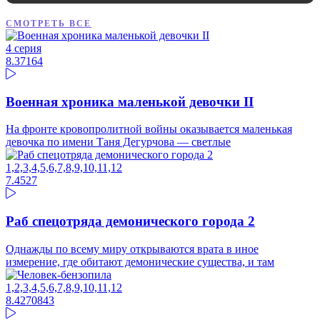
СМОТРЕТЬ ВСЕ
4 серия
8.37
164
Военная хроника маленькой девочки II
На фронте кровопролитной войны оказывается маленькая
девочка по имени Таня Дегурчова — светлые
1,2,3,4,5,6,7,8,9,10,11,12
7.45
27
Раб спецотряда демонического города 2
Однажды по всему миру открываются врата в иное
измерение, где обитают демонические существа, и там
1,2,3,4,5,6,7,8,9,10,11,12
8.42
70843