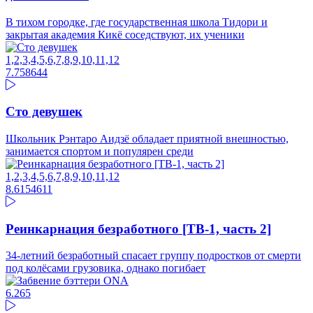
В тихом городке, где государственная школа Тидори и
закрытая академия Кикё соседствуют, их ученики
1,2,3,4,5,6,7,8,9,10,11,12
7.75
8644
Сто девушек
Школьник Рэнтаро Аидзё обладает приятной внешностью,
занимается спортом и популярен среди
1,2,3,4,5,6,7,8,9,10,11,12
8.61
54611
Реинкарнация безработного [ТВ-1, часть 2]
34-летний безработный спасает группу подростков от смерти
под колёсами грузовика, однако погибает
6.2
65