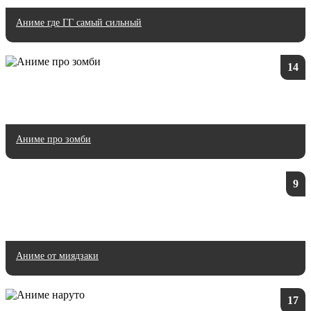
Аниме где ГГ самый сильный
14
Аниме про зомби
9
Аниме от миядзаки
17