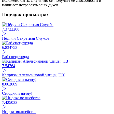
положено быть. Случайно он получает её способности и
начинает истреблять злых духов.
Порядок просмотра:
7.37
22208
Пёс, я и Секретная Служба
6.83
4752
Раб спецотряда
7.54
764
Капризы Апельсиновой улицы [ТВ]
8.06
2009
Сегодня и начну!
7.42
5033
Индекс волшебства