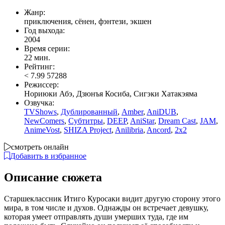
Жанр:
приключения, сёнен, фэнтези, экшен
Год выхода:
2004
Время серии:
22 мин.
Рейтинг:
<
7.99
57288
Режиссер:
Нориюки Абэ, Дзюнъя Косиба, Сигэки Хатакэяма
Озвучка:
TVShows
,
Дублированный
,
Amber
,
AniDUB
,
NewComers
,
Субтитры
,
DEEP
,
AniStar
,
Dream Cast
,
JAM
,
AnimeVost
,
SHIZA Project
,
Anilibria
,
Ancord
,
2x2
смотреть онлайн
Добавить в избранное
Описание сюжета
Старшеклассник Итиго Куросаки видит другую сторону этого
мира, в том числе и духов. Однажды он встречает девушку,
которая умеет отправлять души умерших туда, где им