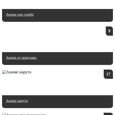
Аниме про зомби
9
Аниме от миядзаки
17
Аниме наруто