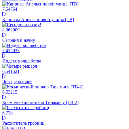
7.54
764
Капризы Апельсиновой улицы [ТВ]
8.06
2009
Сегодня и начну!
7.42
5033
Индекс волшебства
6.54
1521
Четыре рыцаря
6.53
215
Космический линкор Тирамису [ТВ-2]
6.77
8
Расхититель гробниц