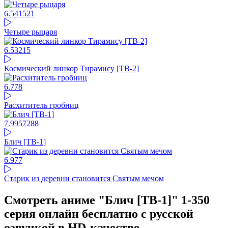
6.54
1521
Четыре рыцаря
6.53
215
Космический линкор Тирамису [ТВ-2]
6.77
8
Расхититель гробниц
7.99
57288
Блич [ТВ-1]
6.97
7
Старик из деревни становится Святым мечом
Смотреть аниме "Блич [ТВ-1]" 1-350
серия онлайн бесплатно с русской
озвучкой в HD-качестве