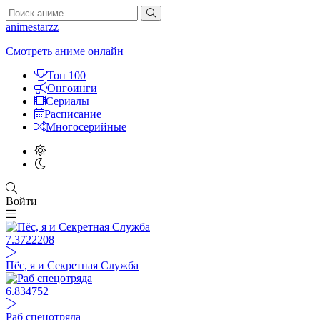
animestarzz
Смотреть аниме онлайн
Топ 100
Онгоинги
Сериалы
Расписание
Многосерийные
Войти
7.37
22208
Пёс, я и Секретная Служба
6.83
4752
Раб спецотряда