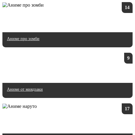
14
Аниме про зомби
9
Аниме от миядзаки
17