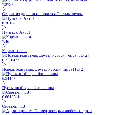
7.27
27
Старик из деревни становится Святым мечом
8.26
1643
Путь аса: Акт II
7.4
6
Карманы лета
6.71
10473
Повелитель тьмы: Другая история мира [ТВ-2]
6.54
157
Пустынный край бога войны
6.88
13541
Сервамп [ТВ]