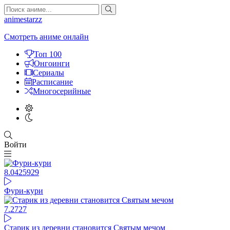
animestarzz
Смотреть аниме онлайн
Топ 100
Онгоинги
Сериалы
Расписание
Многосерийные
Войти
8.04
25929
Фури-кури
7.27
27
Старик из деревни становится Святым мечом