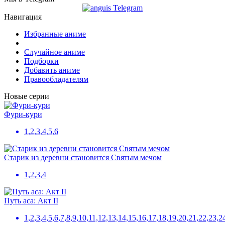
Навигация
Избранные аниме
Случайное аниме
Подборки
Добавить аниме
Правообладателям
Новые серии
Фури-кури
1,2,3,4,5,6
Старик из деревни становится Святым мечом
1,2,3,4
Путь аса: Акт II
1,2,3,4,5,6,7,8,9,10,11,12,13,14,15,16,17,18,19,20,21,22,23,