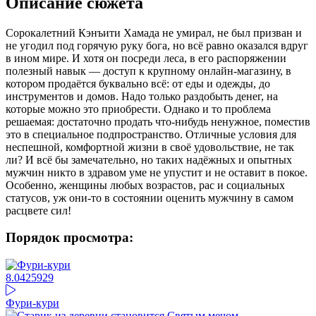
Описание сюжета
Сорокалетний Кэнъити Хамада не умирал, не был призван и
не угодил под горячую руку бога, но всё равно оказался вдруг
в ином мире. И хотя он посреди леса, в его распоряжении
полезный навык — доступ к крупному онлайн-магазину, в
котором продаётся буквально всё: от еды и одежды, до
инструментов и домов. Надо только раздобыть денег, на
которые можно это приобрести. Однако и то проблема
решаемая: достаточно продать что-нибудь ненужное, поместив
это в специальное подпространство. Отличные условия для
неспешной, комфортной жизни в своё удовольствие, не так
ли? И всё бы замечательно, но таких надёжных и опытных
мужчин никто в здравом уме не упустит и не оставит в покое.
Особенно, женщины любых возрастов, рас и социальных
статусов, уж они-то в состоянии оценить мужчину в самом
расцвете сил!
Порядок просмотра:
8.04
25929
Фури-кури