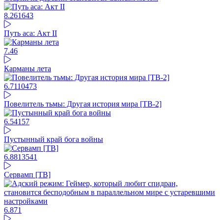
8.26
1643
Путь аса: Акт II
7.4
6
Карманы лета
6.71
10473
Повелитель тьмы: Другая история мира [ТВ-2]
6.54
157
Пустынный край бога войны
6.88
13541
Сервамп [ТВ]
6.87
1