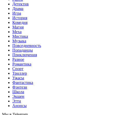
Детектив
Драма
Игра
История
Комедия
Магия
Меха
Мистика
Музыка
Повседневность
Попаданцы
Приключения
Разное
Романтика
Спорт
Триллер
Ужасы
Фантастика
Фэнтези
Школа
Экшен
Этти
Анонсы
Мы в Telegram