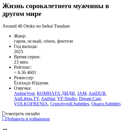
Жизнь сорокалетнего мужчины в
другом мире
Around 40 Otoko no Isekai Tsuuhan
Жанр:
гарем, исэкай, сёнен, фэнтези
Год выхода:
2025
Время серии:
23 мин.
Рейтинг:
<
6.36
4601
Режиссер:
Ёсихидэ Юдзуми
Озвучка:
AnimeVost
,
КОМНАТА ДИДИ
,
JAM
,
AniDUB
,
AniLibria.TV
,
AniStar
,
VF-Studio
,
Dream Cast
,
VOLKOFRENIA
,
Crunchyroll.Subtitles
,
Оканэ.Subtitles
смотреть онлайн
Добавить в избранное