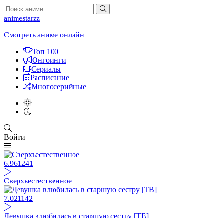
animestarzz
Смотреть аниме онлайн
Топ 100
Онгоинги
Сериалы
Расписание
Многосерийные
Войти
6.96
1241
Сверхъестественное
7.02
1142
Девушка влюбилась в старшую сестру [ТВ]