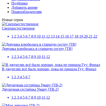
Подборки
Добавить аниме
Правообладателям
Новые серии
Сверхъестественное
1,2,3,4,5,6,7,8,9,10,11,12,13,14,15,16,17,18,19,20,21,22
Девушка влюбилась в старшую сестру [ТВ]
1,2,3,4,5,6,7,8,9,10,11,12
В джунглях всё было хорошо, пока не пришла Гуу: Финал
1,2,3,4,5,6,7
Двуличная сестрёнка Умару [ТВ-2]
1,2,3,4,5,6,7,8,9,10,11,12