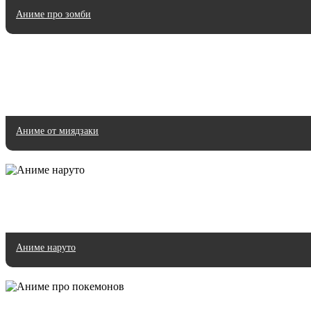
Аниме про зомби
Аниме от миядзаки
Аниме наруто