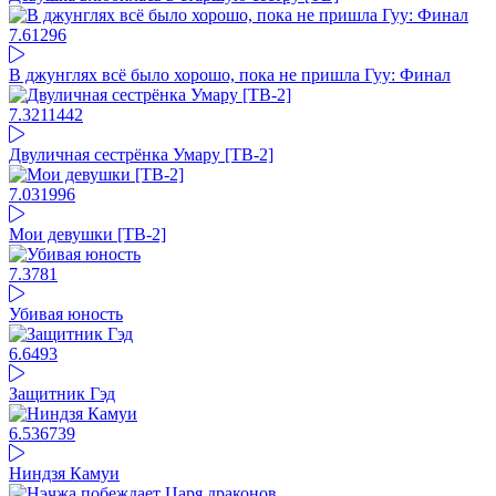
7.61
296
В джунглях всё было хорошо, пока не пришла Гуу: Финал
7.32
11442
Двуличная сестрёнка Умару [ТВ-2]
7.03
1996
Мои девушки [ТВ-2]
7.37
81
Убивая юность
6.64
93
Защитник Гэд
6.53
6739
Ниндзя Камуи