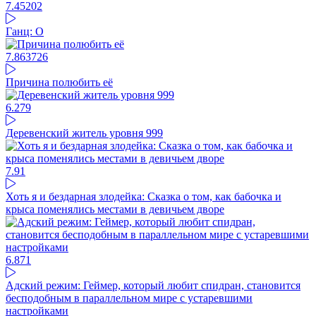
7.4
5202
Ганц: О
7.86
3726
Причина полюбить её
6.27
9
Деревенский житель уровня 999
7.9
1
Хоть я и бездарная злодейка: Сказка о том, как бабочка и
крыса поменялись местами в девичьем дворе
6.87
1
Адский режим: Геймер, который любит спидран, становится
бесподобным в параллельном мире с устаревшими
настройками