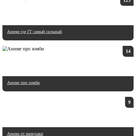
125
Аниме где ГГ самый сильный
14
Аниме про зомби
9
Аниме от миядзаки