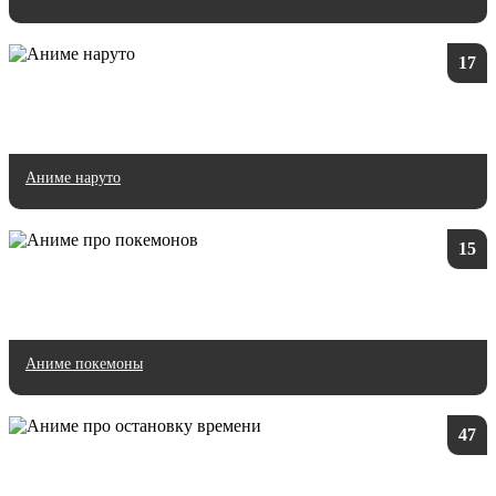
17
Аниме наруто
15
Аниме покемоны
47