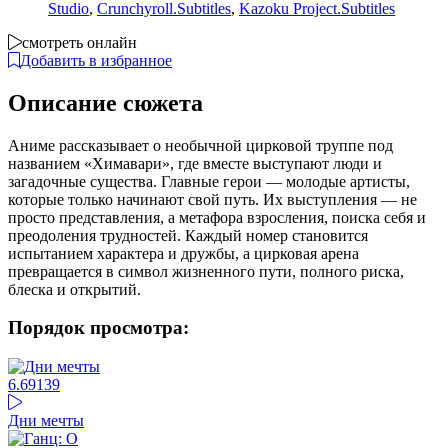
Studio
,
Crunchyroll.Subtitles
,
Kazoku Project.Subtitles
смотреть онлайн
Добавить в избранное
Описание сюжета
Аниме рассказывает о необычной цирковой труппе под
названием «Химавари», где вместе выступают люди и
загадочные существа. Главные герои — молодые артисты,
которые только начинают свой путь. Их выступления — не
просто представления, а метафора взросления, поиска себя и
преодоления трудностей. Каждый номер становится
испытанием характера и дружбы, а цирковая арена
превращается в символ жизненного пути, полного риска,
блеска и открытий.
Порядок просмотра:
6.69
139
Дни мечты