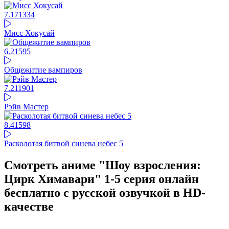
7.17
1334
Мисс Хокусай
6.21
595
Общежитие вампиров
7.21
1901
Рэйв Мастер
8.41
598
Расколотая битвой синева небес 5
Смотреть аниме "Шоу взросления:
Цирк Химавари" 1-5 серия онлайн
бесплатно с русской озвучкой в HD-
качестве