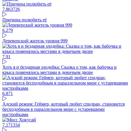
7.86
3726
Причина полюбить её
6.27
9
Деревенский житель уровня 999
7.9
1
Хоть я и бездарная злодейка: Сказка о том, как бабочка и
крыса поменялись местами в девичьем дворе
6.87
1
Адский режим: Геймер, который любит спидран, становится
бесподобным в параллельном мире с устаревшими
настройками
7.17
1334