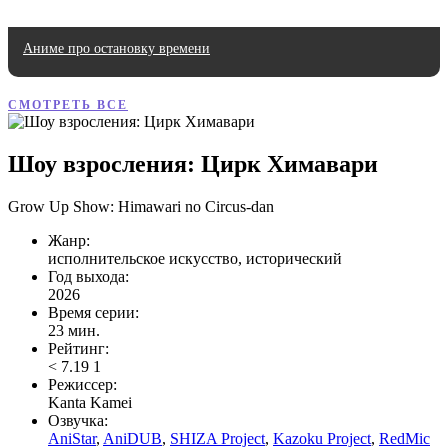
Аниме про остановку времени
СМОТРЕТЬ ВСЕ
Шоу взросления: Цирк Химавари
Grow Up Show: Himawari no Circus-dan
Жанр:
исполнительское искусство, исторический
Год выхода:
2026
Время серии:
23 мин.
Рейтинг:
<
7.19
1
Режиссер:
Kanta Kamei
Озвучка:
AniStar
,
AniDUB
,
SHIZA Project
,
Kazoku Project
,
RedMic