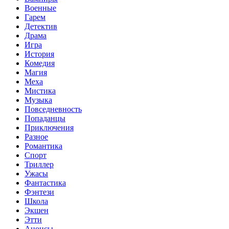
Военные
Гарем
Детектив
Драма
Игра
История
Комедия
Магия
Меха
Мистика
Музыка
Повседневность
Попаданцы
Приключения
Разное
Романтика
Спорт
Триллер
Ужасы
Фантастика
Фэнтези
Школа
Экшен
Этти
Анонсы