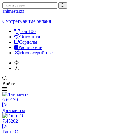
animestarzz
Смотреть аниме онлайн
Топ 100
Онгоинги
Сериалы
Расписание
Многосерийные
Войти
6.69
139
Дни мечты
7.4
5202
Ганц: О