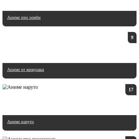
Аниме про зомби
9
Аниме от миядзаки
17
Аниме наруто