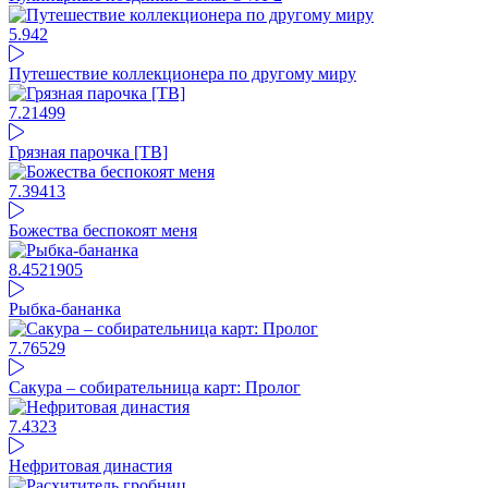
5.94
2
Путешествие коллекционера по другому миру
7.21
499
Грязная парочка [ТВ]
7.39
413
Божества беспокоят меня
8.45
21905
Рыбка-бананка
7.76
529
Сакура – собирательница карт: Пролог
7.4
323
Нефритовая династия