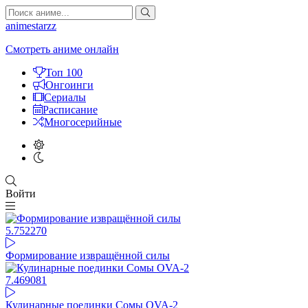
animestarzz
Смотреть аниме онлайн
Топ 100
Онгоинги
Сериалы
Расписание
Многосерийные
Войти
5.75
2270
Формирование извращённой силы
7.46
9081
Кулинарные поединки Сомы OVA-2