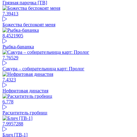
Грязная парочка [ТВ]
7.39
413
Божества беспокоят меня
8.45
21905
Рыбка-бананка
7.76
529
Сакура – собирательница карт: Пролог
7.4
323
Нефритовая династия
6.77
8
Расхититель гробниц
7.99
57288
Блич [ТВ-1]