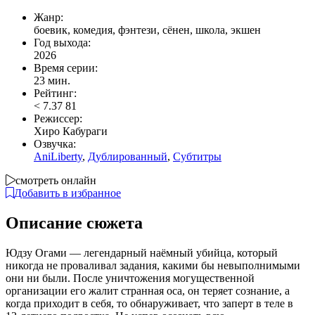
Жанр:
боевик, комедия, фэнтези, сёнен, школа, экшен
Год выхода:
2026
Время серии:
23 мин.
Рейтинг:
<
7.37
81
Режиссер:
Хиро Кабураги
Озвучка:
AniLiberty
,
Дублированный
,
Субтитры
смотреть онлайн
Добавить в избранное
Описание сюжета
Юдзу Огами — легендарный наёмный убийца, который
никогда не проваливал задания, какими бы невыполнимыми
они ни были. После уничтожения могущественной
организации его жалит странная оса, он теряет сознание, а
когда приходит в себя, то обнаруживает, что заперт в теле в