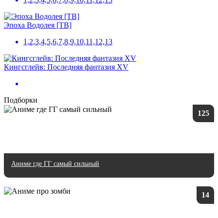
Эпоха Водолея [ТВ]
1,2,3,4,5,6,7,8,9,10,11,12,13
Кингсглейв: Последняя фантазия XV
Подборки
125
Аниме где ГГ самый сильный
14