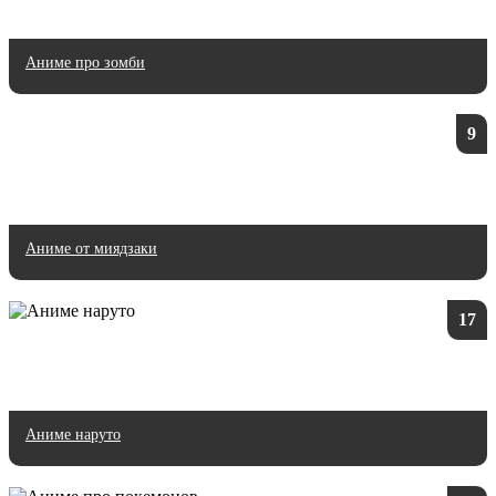
Аниме про зомби
9
Аниме от миядзаки
17
Аниме наруто