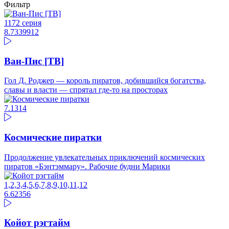
Фильтр
1172 серия
8.73
39912
Ван-Пис [ТВ]
Гол Д. Роджер — король пиратов, добившийся богатства,
славы и власти — спрятал где-то на просторах
7.1
314
Космические пиратки
Продолжение увлекательных приключений космических
пиратов «Бэнтэммару». Рабочие будни Марики
1,2,3,4,5,6,7,8,9,10,11,12
6.62
356
Койот рэгтайм