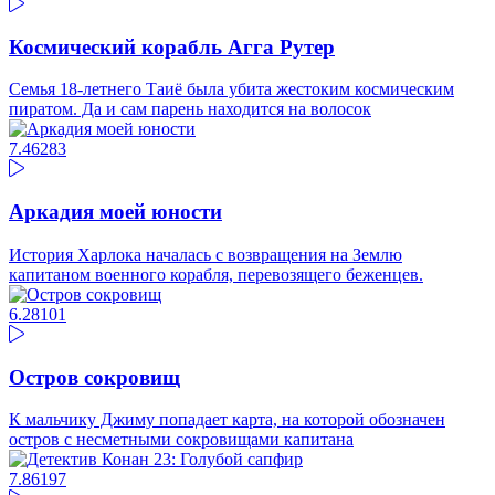
Космический корабль Агга Рутер
Семья 18-летнего Таиё была убита жестоким космическим
пиратом. Да и сам парень находится на волосок
7.46
283
Аркадия моей юности
История Харлока началась с возвращения на Землю
капитаном военного корабля, перевозящего беженцев.
6.28
101
Остров сокровищ
К мальчику Джиму попадает карта, на которой обозначен
остров с несметными сокровищами капитана
7.86
197