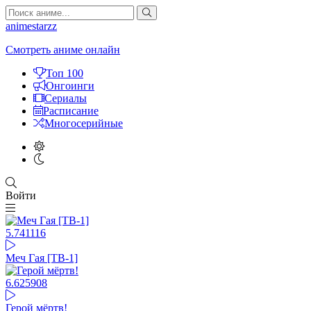
animestarzz
Смотреть аниме онлайн
Топ 100
Онгоинги
Сериалы
Расписание
Многосерийные
Войти
5.74
1116
Меч Гая [ТВ-1]
6.62
5908
Герой мёртв!