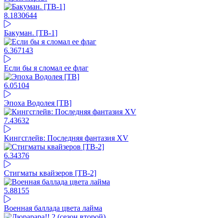
8.18
30644
Бакуман. [ТВ-1]
6.36
7143
Если бы я сломал ее флаг
6.05
104
Эпоха Водолея [ТВ]
7.4
3632
Кингсглейв: Последняя фантазия XV
6.3
4376
Стигматы квайзеров [ТВ-2]
5.88
155
Военная баллада цвета лайма