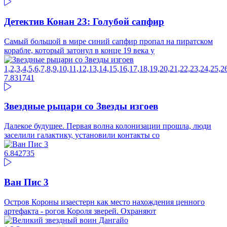
Детектив Конан 23: Голубой сапфир
Самый большой в мире синий сапфир пропал на пиратском
корабле, который затонул в конце 19 века у
1,2,3,4,5,6,7,8,9,10,11,12,13,14,15,16,17,18,19,20,21,22,23,24,25,2
7.83
1741
Звездные рыцари со Звезды изгоев
Далекое будущее. Первая волна колонизации прошла, люди
заселили галактику, установили контакты со
6.84
2735
Ван Пис 3
Остров Короны изаестерн как место нахождения ценного
артефакта - рогов Короля зверей. Охраняют