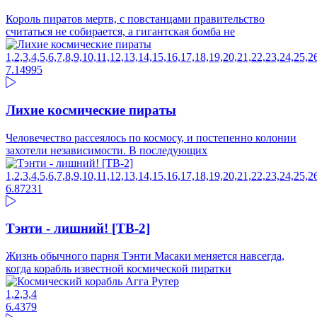
Король пиратов мертв, с повстанцами правительство
считаться не собирается, а гигантская бомба не
1,2,3,4,5,6,7,8,9,10,11,12,13,14,15,16,17,18,19,20,21,22,23,24,25,2
7.14
995
Лихие космические пираты
Человечество рассеялось по космосу, и постепенно колонии
захотели независимости. В последующих
1,2,3,4,5,6,7,8,9,10,11,12,13,14,15,16,17,18,19,20,21,22,23,24,25,2
6.87
231
Тэнти - лишний! [ТВ-2]
Жизнь обычного парня Тэнти Масаки меняется навсегда,
когда корабль известной космической пиратки
1,2,3,4
6.43
79